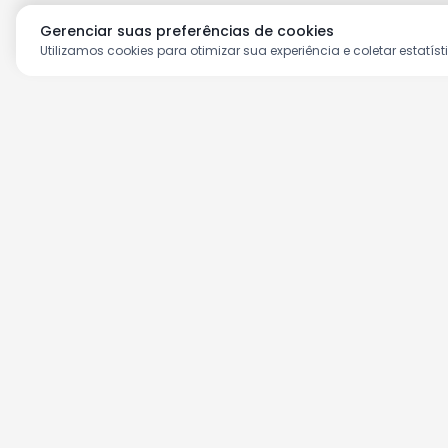
Gerenciar suas preferências de cookies
Utilizamos cookies para otimizar sua experiência e coletar estatíst
Aproveite as nossas prom
Cadastre seu e-mail e receba ofertas ex