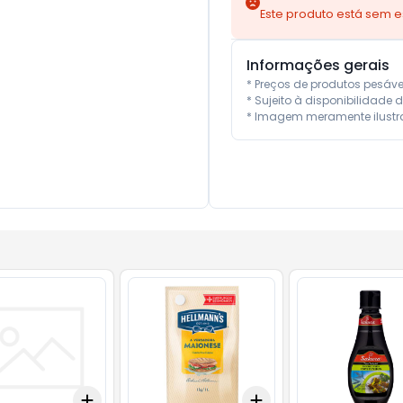
Este produto está sem 
Informações gerais
* Preços de produtos pesáv
* Sujeito à disponibilidade d
* Imagem meramente ilustra
Add
Add
10
+
3
+
5
+
10
+
3
+
5
+
10