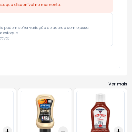
estoque disponível no momento.
eis podem sofrer variação de acordo com o peso;

e estoque;

tiva;
Ver mais
Add
Add
Add
+
3
+
5
+
10
+
3
+
5
+
10
+
3