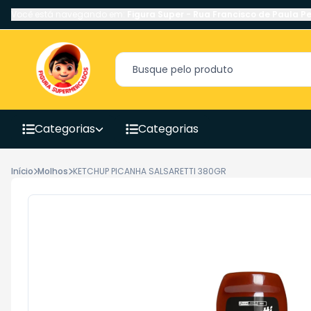
Você está navegando em:
Figura Super
-
Rua Francisco de Paula Pe
Categorias
Categorias
Início
Molhos
KETCHUP PICANHA SALSARETTI 380GR