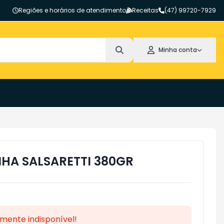
Regiões e horários de atendimento
Receitas
(47) 99720-7929
Minha conta
HA SALSARETTI 380GR
mente indisponível!