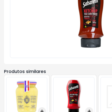
Produtos similares
Add
Add
+
3
+
5
+
10
+
3
+
5
+