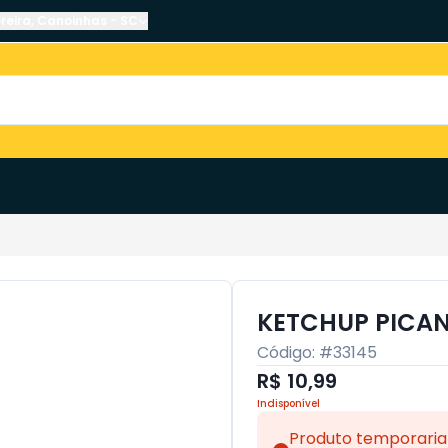
reira
,
Canoinhas
-
SC
KETCHUP PICAN
Código: #
33145
R$ 10,99
Indisponível
Produto temporaria