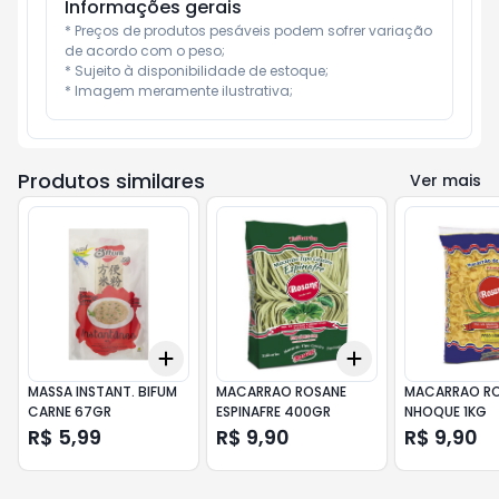
Informações gerais
* Preços de produtos pesáveis podem sofrer variação 
de acordo com o peso;

* Sujeito à disponibilidade de estoque;

* Imagem meramente ilustrativa;
Produtos similares
Ver mais
Add
Add
+
3
+
5
+
10
+
3
+
5
+
10
MASSA INSTANT. BIFUM
MACARRAO ROSANE
MACARRAO R
CARNE 67GR
ESPINAFRE 400GR
NHOQUE 1KG
R$ 5,99
R$ 9,90
R$ 9,90