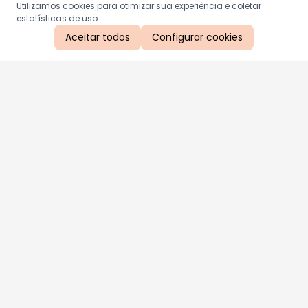
Utilizamos cookies para otimizar sua experiência e coletar
estatísticas de uso.
Aceitar todos
Configurar cookies
Aproveite as nossas promoções!
Cadastre seu e-mail e receba ofertas exclusivas.
QUERO RECEBER