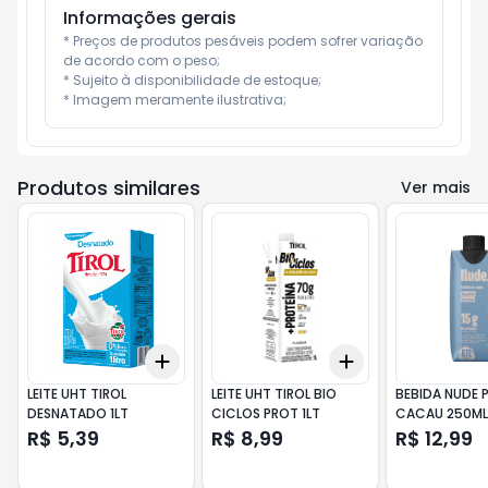
Informações gerais
* Preços de produtos pesáveis podem sofrer variação 
de acordo com o peso;

* Sujeito à disponibilidade de estoque;

* Imagem meramente ilustrativa;
Produtos similares
Ver mais
Add
Add
+
3
+
5
+
10
+
3
+
5
+
10
LEITE UHT TIROL
LEITE UHT TIROL BIO
BEBIDA NUDE 
DESNATADO 1LT
CICLOS PROT 1LT
CACAU 250ML
R$ 5,39
R$ 8,99
R$ 12,99