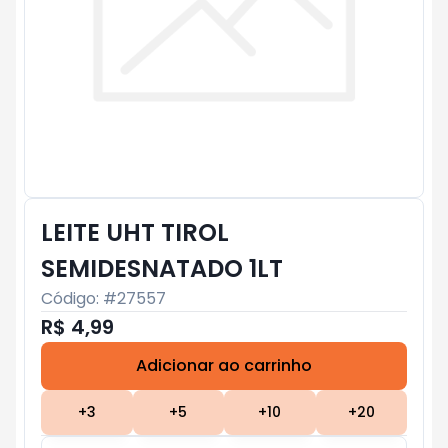
LEITE UHT TIROL
SEMIDESNATADO 1LT
Código: #
27557
R$ 4,99
Adicionar ao carrinho
Subtotal:
R$ 0
+
3
+
5
+
10
+
20