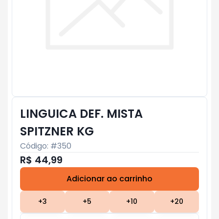
LINGUICA DEF. MISTA
SPITZNER KG
Código: #
350
R$ 44,99
Adicionar ao carrinho
Subtotal:
R$ 0
+
3
+
5
+
10
+
20