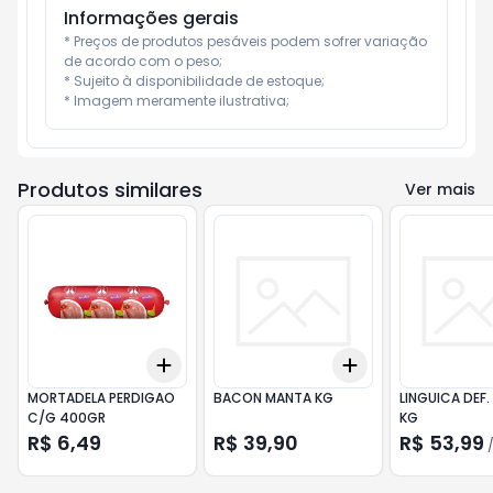
Informações gerais
* Preços de produtos pesáveis podem sofrer variação 
de acordo com o peso;

* Sujeito à disponibilidade de estoque;

* Imagem meramente ilustrativa;
Produtos similares
Ver mais
Add
Add
+
3
+
5
+
10
+
3
+
5
+
10
MORTADELA PERDIGAO
BACON MANTA KG
LINGUICA DEF.
C/G 400GR
KG
R$ 6,49
R$ 39,90
R$ 53,99