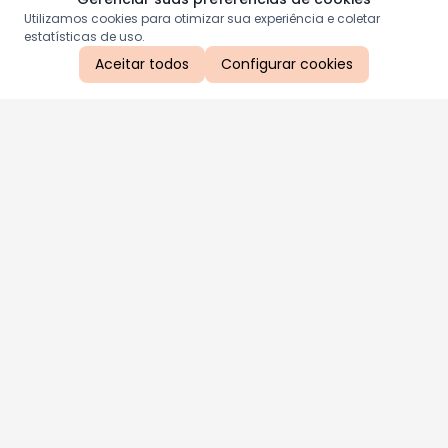
Utilizamos cookies para otimizar sua experiência e coletar
estatísticas de uso.
Aceitar todos
Configurar cookies
Aproveite as nossas promoções!
Cadastre seu e-mail e receba ofertas exclusivas.
QUERO RECEBER