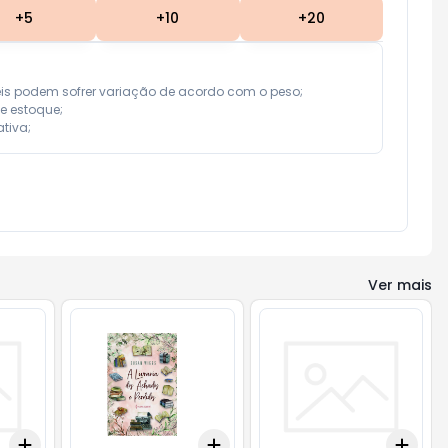
+
5
+
10
+
20
eis podem sofrer variação de acordo com o peso;

e estoque;

tiva;
Ver mais
Add
Add
Add
+
3
+
5
+
10
+
3
+
5
+
10
+
3