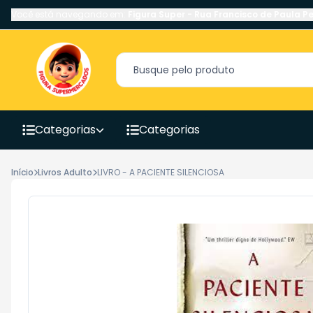
Você está navegando em:
Figura Super
-
Rua Francisco de Paula Pe
Categorias
Categorias
Início
Livros Adulto
LIVRO - A PACIENTE SILENCIOSA