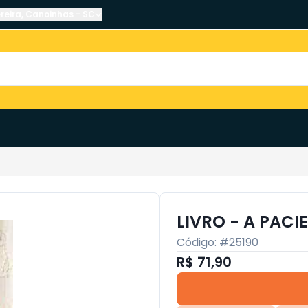
reira
,
Canoinhas
-
SC
LIVRO - A PACI
Código: #
25190
R$ 71,90