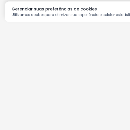
Gerenciar suas preferências de cookies
Utilizamos cookies para otimizar sua experiência e coletar estatíst
Aproveite as nossas prom
Cadastre seu e-mail e receba ofertas ex