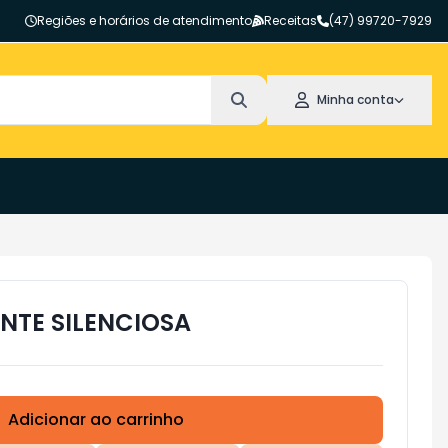
Regiões e horários de atendimento
Receitas
(47) 99720-7929
Minha conta
ENTE SILENCIOSA
Adicionar ao carrinho
Subtotal:
R$ 0,00