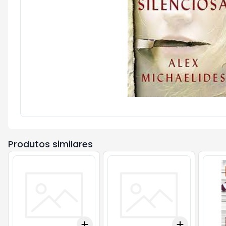
Produtos similares
Add
Add
+
3
+
5
+
10
+
3
+
5
+