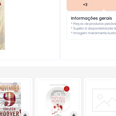
+
3
Informações gerais
* Preços de produtos pesáv
* Sujeito à disponibilidade d
* Imagem meramente ilustra
Add
Add
10
+
3
+
5
+
10
+
3
+
5
+
10