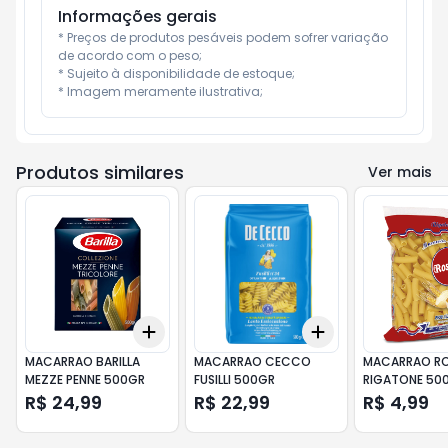
Informações gerais
* Preços de produtos pesáveis podem sofrer variação 
de acordo com o peso;

* Sujeito à disponibilidade de estoque;

* Imagem meramente ilustrativa;
Produtos similares
Ver mais
Add
Add
+
3
+
5
+
10
+
3
+
5
+
10
MACARRAO BARILLA
MACARRAO CECCO
MACARRAO R
MEZZE PENNE 500GR
FUSILLI 500GR
RIGATONE 50
R$ 24,99
R$ 22,99
R$ 4,99