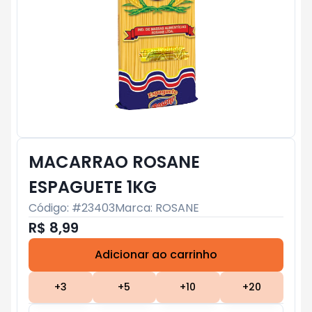
MACARRAO ROSANE
ESPAGUETE 1KG
Código: #
23403
Marca:
ROSANE
R$ 8,99
Adicionar ao carrinho
Subtotal:
R$ 0
+
3
+
5
+
10
+
20