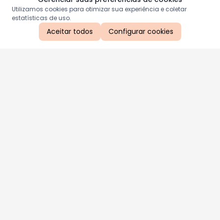
Utilizamos cookies para otimizar sua experiência e coletar
estatísticas de uso.
Aceitar todos
Configurar cookies
Aproveite as nossas promoções!
Cadastre seu e-mail e receba ofertas exclusivas.
QUERO RECEBER