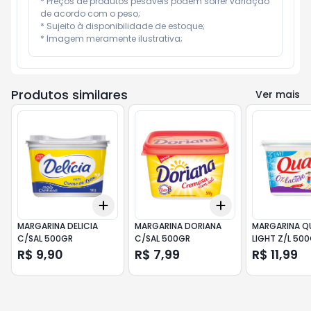
* Preços de produtos pesáveis podem sofrer variação 
de acordo com o peso;

* Sujeito à disponibilidade de estoque;

* Imagem meramente ilustrativa;
Produtos similares
Ver mais
Add
Add
+
3
+
5
+
10
+
3
+
5
+
10
MARGARINA DELICIA
MARGARINA DORIANA
MARGARINA Q
C/SAL 500GR
C/SAL 500GR
LIGHT Z/L 50
R$ 9,90
R$ 7,99
R$ 11,99