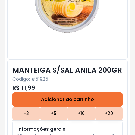
MANTEIGA S/SAL ANILA 200GR
Código: #
51925
R$ 11,99
Adicionar ao carrinho
Subtotal:
R$ 0
+
3
+
5
+
10
+
20
Informações gerais