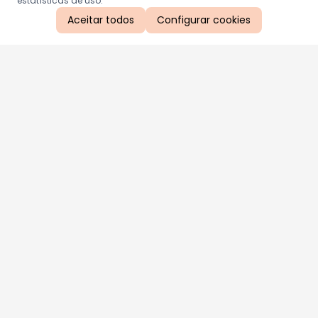
estatísticas de uso.
Aceitar todos
Configurar cookies
Aproveite as nossas promoções!
Cadastre seu e-mail e receba ofertas exclusivas.
QUERO RECEBER