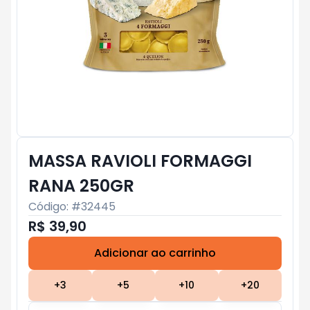
MASSA RAVIOLI FORMAGGI
RANA 250GR
Código: #
32445
R$ 39,90
Adicionar ao carrinho
Subtotal:
R$ 0
+
3
+
5
+
10
+
20