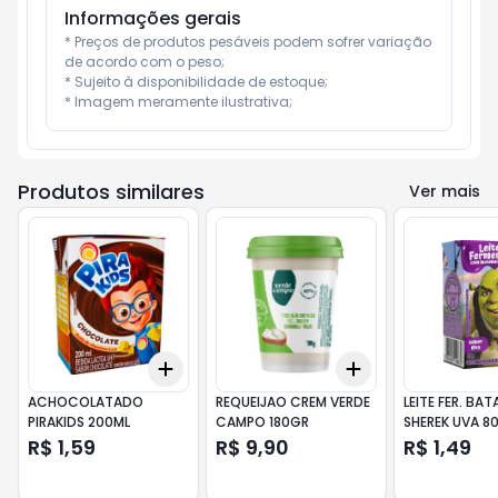
Informações gerais
* Preços de produtos pesáveis podem sofrer variação 
de acordo com o peso;

* Sujeito à disponibilidade de estoque;

* Imagem meramente ilustrativa;
Produtos similares
Ver mais
Add
Add
+
3
+
5
+
10
+
3
+
5
+
10
ACHOCOLATADO
REQUEIJAO CREM VERDE
LEITE FER. BA
PIRAKIDS 200ML
CAMPO 180GR
SHEREK UVA 8
R$ 1,59
R$ 9,90
R$ 1,49