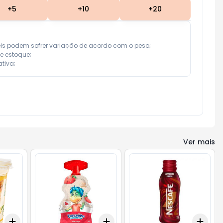
+
5
+
10
+
20
eis podem sofrer variação de acordo com o peso;

e estoque;

tiva;
Ver mais
Add
Add
Add
+
3
+
5
+
10
+
3
+
5
+
10
+
3