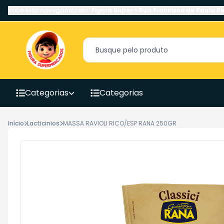
Você está navegando em:
Figura Super
-
Rua Francisco de Paula Pe
Categorias
Categorias
Início
Lacticinios
MASSA RAVIOLI RICO/ESP RANA 250GR