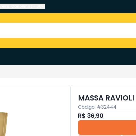
reira
,
Canoinhas
-
SC
MASSA RAVIOLI
Código: #
32444
R$ 36,90