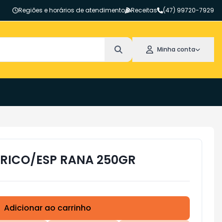
Regiões e horários de atendimento
Receitas
(47) 99720-7929
Minha conta
 RICO/ESP RANA 250GR
Adicionar ao carrinho
Subtotal:
R$ 0,00