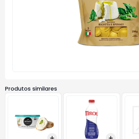
Produtos similares
Add
Add
+
3
+
5
+
10
+
3
+
5
+