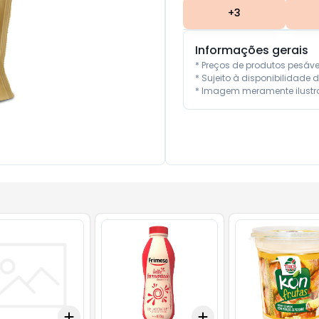
+
3
Informações gerais
* Preços de produtos pesáv
* Sujeito à disponibilidade d
* Imagem meramente ilustra
Add
Add
10
+
3
+
5
+
10
+
3
+
5
+
10