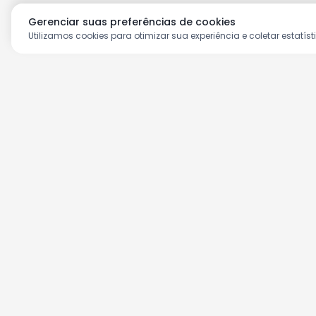
Gerenciar suas preferências de cookies
Utilizamos cookies para otimizar sua experiência e coletar estatíst
Aproveite as nossas prom
Cadastre seu e-mail e receba ofertas ex