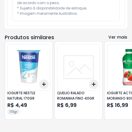
de acordo com o peso;

* Sujeito à disponibilidade de estoque;

* Imagem meramente ilustrativa;
Produtos similares
Ver mais
Add
Add
+
3
+
5
+
10
+
3
+
5
+
10
IOGURTE NESTLE
QUEIJO RALADO
IOGURTE ACTI
NATURAL 170GR
ROMANHA FINO 40GR
MORANGO 80
R$ 4,49
R$ 6,99
R$ 16,99
170gr