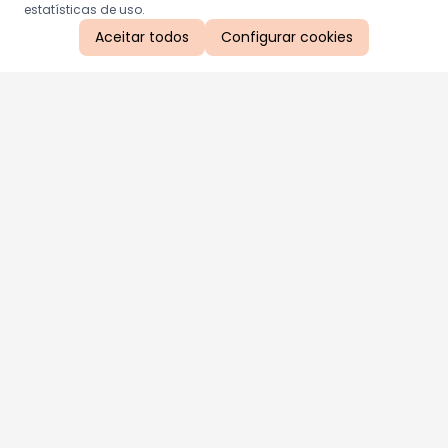
estatísticas de uso.
Aceitar todos
Configurar cookies
Aproveite as nossas promoções!
Cadastre seu e-mail e receba ofertas exclusivas.
QUERO RECEBER