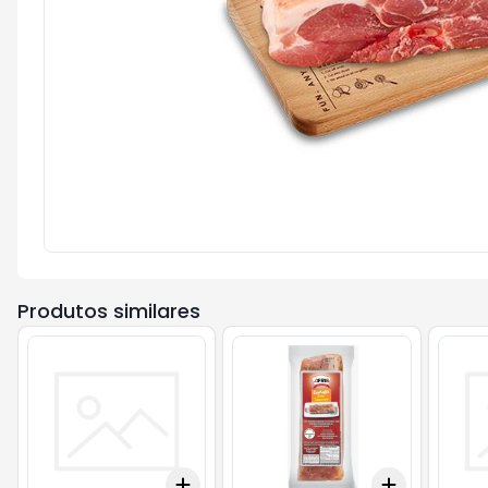
Produtos similares
Add
Add
+
3
+
5
+
10
+
3
+
5
+