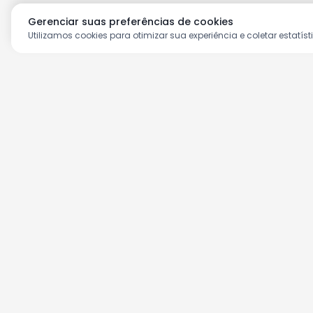
Gerenciar suas preferências de cookies
Utilizamos cookies para otimizar sua experiência e coletar estatíst
Aproveite as nossas prom
Cadastre seu e-mail e receba ofertas ex