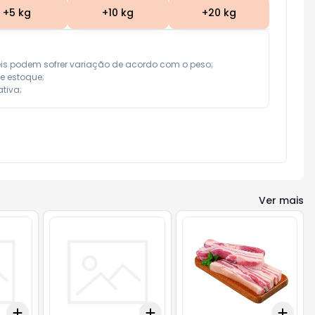
+
5
kg
+
10
kg
+
20
kg
eis podem sofrer variação de acordo com o peso;

e estoque;

tiva;
Ver mais
Add
Add
Add
+
3
+
5
+
10
+
3
+
5
+
10
+
0.