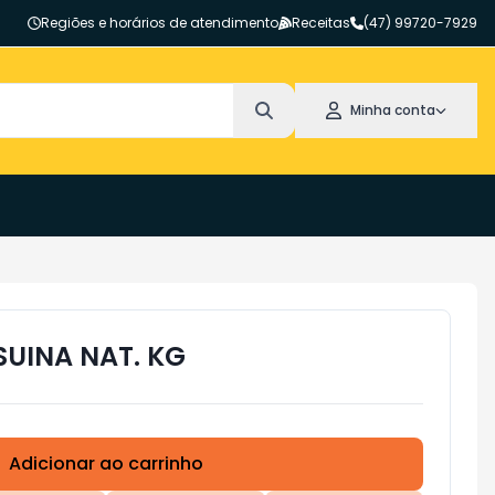
Regiões e horários de atendimento
Receitas
(47) 99720-7929
Minha conta
SUINA NAT. KG
Adicionar ao carrinho
Subtotal:
R$ 0,00