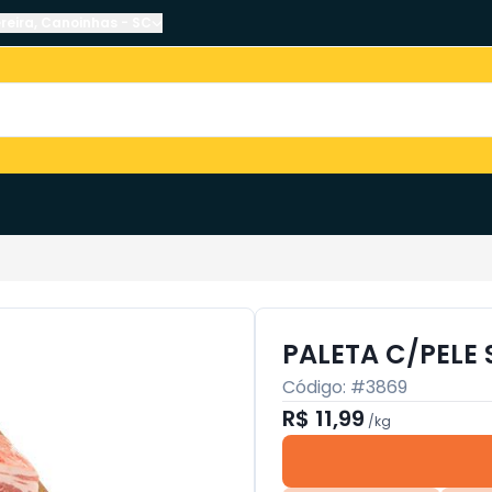
reira
,
Canoinhas
-
SC
PALETA C/PELE 
Código: #
3869
R$ 11,99
/
kg