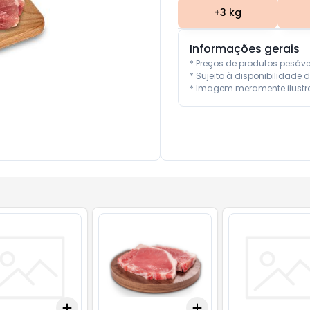
+
3
kg
Informações gerais
* Preços de produtos pesáv
* Sujeito à disponibilidade d
* Imagem meramente ilustra
Add
Add
10
+
3
+
5
+
10
+
0.6
+
1
+
2