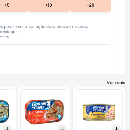
+
5
+
10
+
20
eis podem sofrer variação de acordo com o peso;

e estoque;

tiva;
Ver mais
Add
Add
Add
+
3
+
5
+
10
+
3
+
5
+
10
+
3