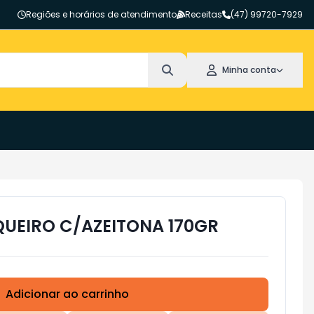
Regiões e horários de atendimento
Receitas
(47) 99720-7929
Minha conta
UEIRO C/AZEITONA 170GR
Adicionar ao carrinho
Subtotal:
R$ 0,00