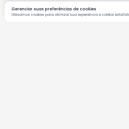
Gerenciar suas preferências de cookies
Utilizamos cookies para otimizar sua experiência e coletar estatíst
Aproveite as nossas prom
Cadastre seu e-mail e receba ofertas ex