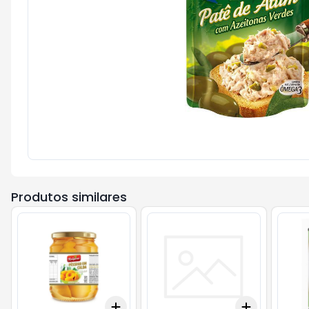
Produtos similares
Add
Add
+
3
+
5
+
10
+
3
+
5
+