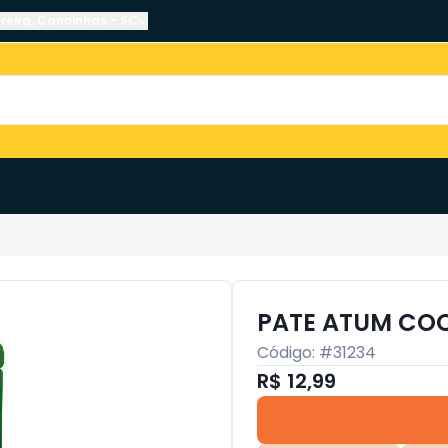
reira
,
Canoinhas
-
SC
PATE ATUM COQ
Código: #
31234
R$ 12,99