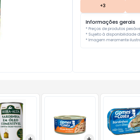
+
3
Informações gerais
* Preços de produtos pesáv
* Sujeito à disponibilidade d
* Imagem meramente ilustra
Add
Add
10
+
3
+
5
+
10
+
3
+
5
+
10