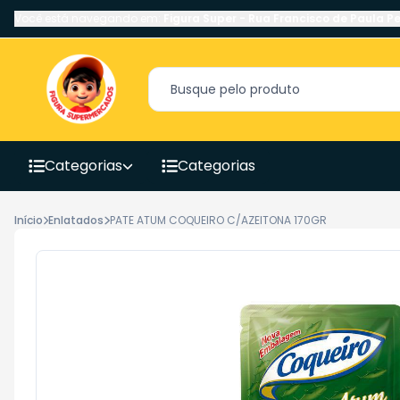
Você está navegando em:
Figura Super
-
Rua Francisco de Paula Pe
Categorias
Categorias
Início
Enlatados
PATE ATUM COQUEIRO C/AZEITONA 170GR