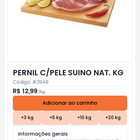
PERNIL C/PELE SUINO NAT. KG
Código: #
3949
R$ 12,99
/
kg
Adicionar ao carrinho
Subtotal:
R$ 0
+
3
kg
+
5
kg
+
10
kg
+
20
kg
Informações gerais