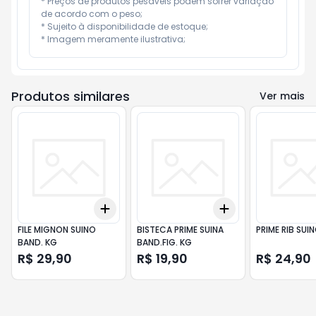
* Preços de produtos pesáveis podem sofrer variação 
de acordo com o peso;

* Sujeito à disponibilidade de estoque;

* Imagem meramente ilustrativa;
Produtos similares
Ver mais
Add
Add
+
0.6
+
1
+
2
+
0.6
+
1
+
2
FILE MIGNON SUINO
BISTECA PRIME SUINA
PRIME RIB SUI
BAND. KG
BAND.FIG. KG
R$ 29,90
R$ 19,90
R$ 24,90