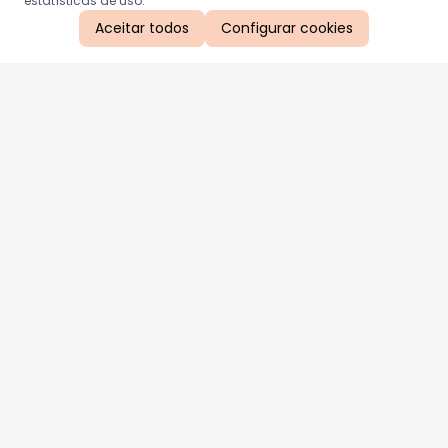
estatísticas de uso.
Aceitar todos
Configurar cookies
Aproveite as nossas promoções!
Cadastre seu e-mail e receba ofertas exclusivas.
QUERO RECEBER