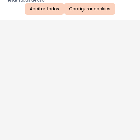
estatísticas de uso.
Aceitar todos
Configurar cookies
Aproveite as nossas promoções!
Cadastre seu e-mail e receba ofertas exclusivas.
QUERO RECEBER