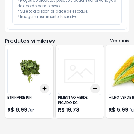
* Preços de produtos pesáveis podem sofrer variação 
de acordo com o peso;

* Sujeito à disponibilidade de estoque;

* Imagem meramente ilustrativa;
Produtos similares
Ver mais
Add
Add
+
3
+
5
+
10
+
3
+
5
+
10
ESPINAFRE 1UN
PIMENTAO VERDE
MILHO VERDE B
PICADO KG
R$ 6,99
R$ 19,78
R$ 5,99
/
un
/
u