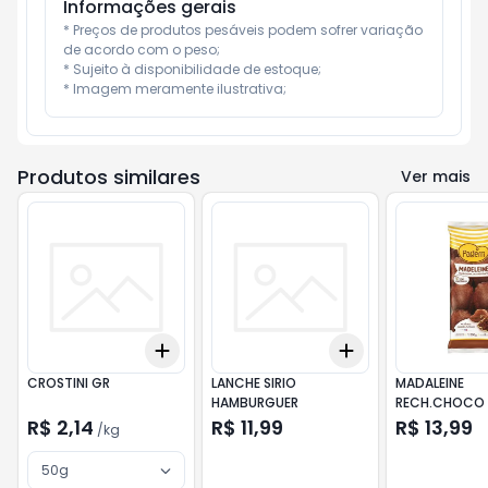
Informações gerais
* Preços de produtos pesáveis podem sofrer variação 
de acordo com o peso;

* Sujeito à disponibilidade de estoque;

* Imagem meramente ilustrativa;
Produtos similares
Ver mais
Add
Add
+
3
kg
+
5
kg
+
3
+
5
+
10
CROSTINI GR
LANCHE SIRIO
MADALEINE
HAMBURGUER
RECH.CHOCO 
200GR
R$ 2,14
R$ 11,99
R$ 13,99
/
kg
50g