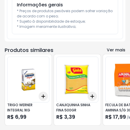
Informações gerais
* Preços de produtos pesáveis podem sofrer variação 
de acordo com o peso;

* Sujeito à disponibilidade de estoque;

* Imagem meramente ilustrativa;
Produtos similares
Ver mais
Add
Add
+
3
+
5
+
10
+
3
+
5
+
10
TRIGO WERNER
CANJIQUINHA SINHA
FECULA DE BA
INTEGRAL 1KG
FINA 500GR
AMINNA S/G 
R$ 6,99
R$ 3,39
R$ 17,99
/