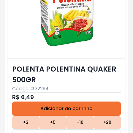
POLENTA POLENTINA QUAKER
500GR
Código: #
32294
R$ 6,49
Adicionar ao carrinho
Subtotal:
R$ 0
+
3
+
5
+
10
+
20