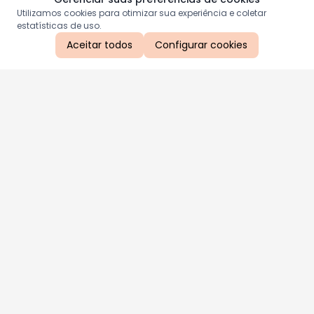
Utilizamos cookies para otimizar sua experiência e coletar
estatísticas de uso.
Aceitar todos
Configurar cookies
Aproveite as nossas promoções!
Cadastre seu e-mail e receba ofertas exclusivas.
QUERO RECEBER