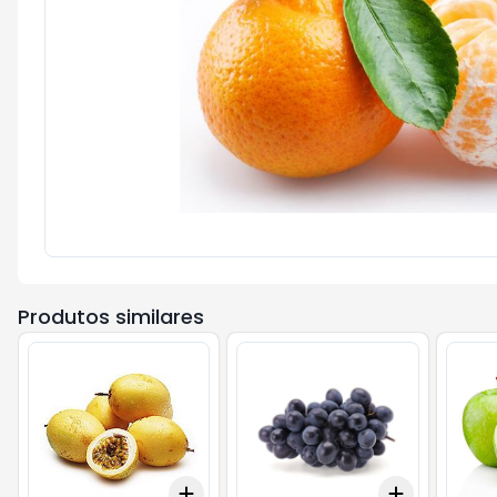
Produtos similares
Add
Add
+
0.3
kg
+
0.5
kg
+
3
+
5
+