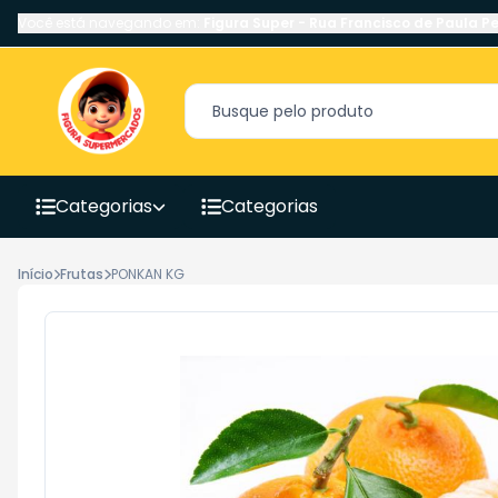
Você está navegando em:
Figura Super
-
Rua Francisco de Paula Pe
Categorias
Categorias
Início
Frutas
PONKAN KG