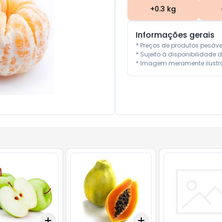
+
0.3
kg
Informações gerais
* Preços de produtos pesáv
* Sujeito à disponibilidade d
* Imagem meramente ilustra
Add
Add
10
+
0.6
+
1
+
2
+
3
+
5
+
10