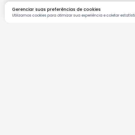
Gerenciar suas preferências de cookies
Utilizamos cookies para otimizar sua experiência e coletar estatíst
Aproveite as nossas prom
Cadastre seu e-mail e receba ofertas ex