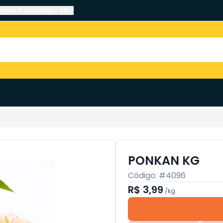
reira
,
Canoinhas
-
SC
PONKAN KG
Código: #
4096
R$ 3,99
/
kg