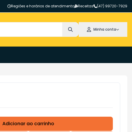
Regiões e horários de atendimento
Receitas
(47) 99720-7929
Minha conta
Adicionar ao carrinho
Subtotal:
R$ 0,00