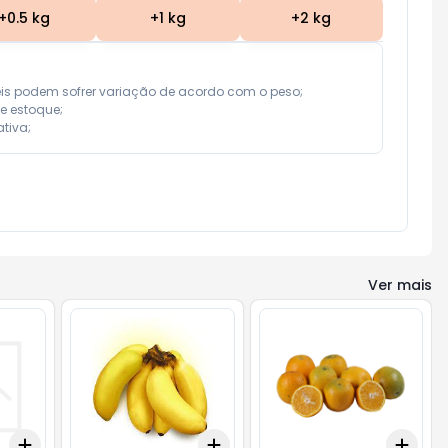
+
0.5
kg
+
1
kg
+
2
kg
eis podem sofrer variação de acordo com o peso;

e estoque;

tiva;
Ver mais
Add
Add
Add
+
3
+
5
+
10
+
3
+
5
+
10
+
0.