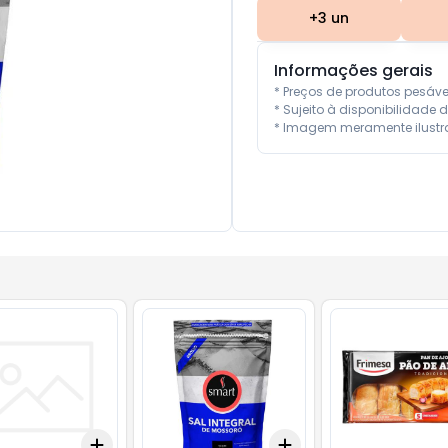
+
3
un
Informações gerais
* Preços de produtos pesáv
* Sujeito à disponibilidade d
* Imagem meramente ilustra
Add
Add
10
+
3
+
5
+
10
+
3
+
5
+
10