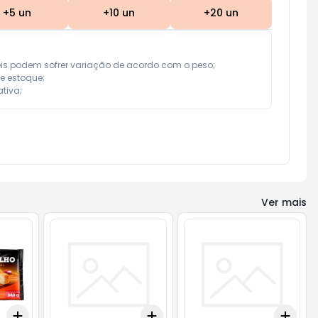
+
5
un
+
10
un
+
20
un
eis podem sofrer variação de acordo com o peso;

e estoque;

tiva;
Ver mais
Add
Add
Add
+
3
+
5
+
10
+
3
+
5
+
10
+
3