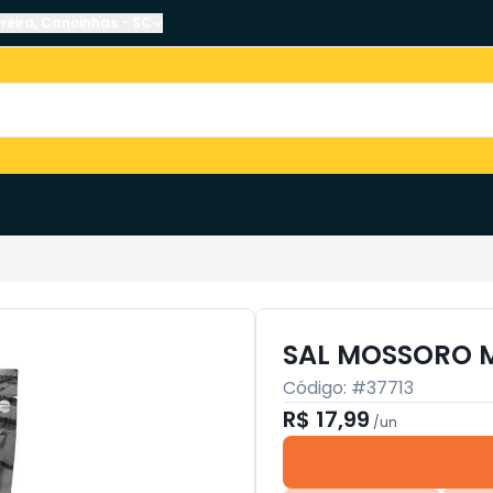
reira
,
Canoinhas
-
SC
SAL MOSSORO 
Código: #
37713
R$ 17,99
/
un