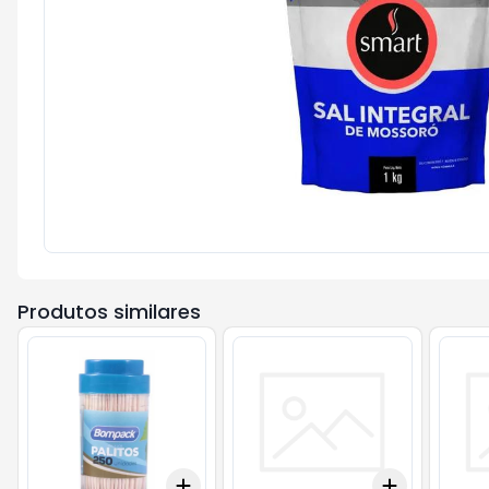
Produtos similares
Add
Add
+
3
+
5
+
10
+
3
+
5
+