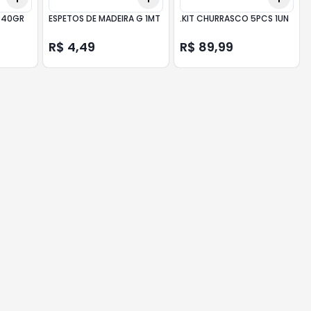
 340GR
ESPETOS DE MADEIRA G 1MT
.KIT CHURRASCO 5PCS 1UN
R$ 4,49
R$ 89,99