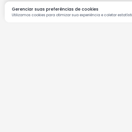
Gerenciar suas preferências de cookies
Utilizamos cookies para otimizar sua experiência e coletar estatíst
Aproveite as nossas prom
Cadastre seu e-mail e receba ofertas ex