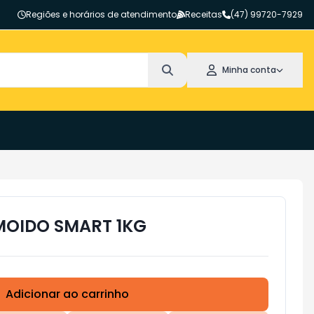
Regiões e horários de atendimento
Receitas
(47) 99720-7929
Minha conta
MOIDO SMART 1KG
Adicionar ao carrinho
Subtotal:
R$ 0,00