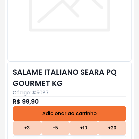
SALAME ITALIANO SEARA PQ
GOURMET KG
Código: #
5087
R$ 99,90
Adicionar ao carrinho
Subtotal:
R$ 0
+
3
+
5
+
10
+
20