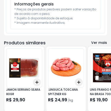
Informações gerais
* Preços de produtos pesáveis podem sofrer variação 
de acordo com o peso;

* Sujeito à disponibilidade de estoque;

* Imagem meramente ilustrativa;
Produtos similares
Ver mais
Add
Add
+
3
+
5
+
10
+
3
kg
+
5
kg
JAMON SERRANO SEARA
.LINGUICA TOSCANA
LING.FRANGO 
80GR
SPITZNER KG
NA BRASA 70
R$ 29,90
R$ 24,99
R$ 19,90
/
kg