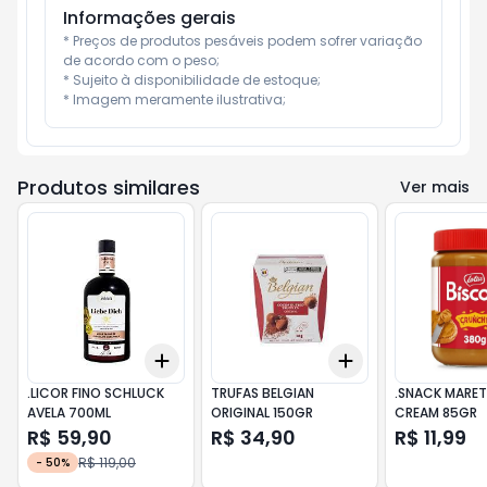
Informações gerais
* Preços de produtos pesáveis podem sofrer variação 
de acordo com o peso;

* Sujeito à disponibilidade de estoque;

* Imagem meramente ilustrativa;
Produtos similares
Ver mais
Add
Add
+
3
+
5
+
10
+
3
+
5
+
10
.LICOR FINO SCHLUCK
TRUFAS BELGIAN
.SNACK MARET
AVELA 700ML
ORIGINAL 150GR
CREAM 85GR
R$ 59,90
R$ 34,90
R$ 11,99
R$ 119,00
-
50
%