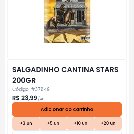
SALGADINHO CANTINA STARS
200GR
Código: #
37849
R$ 23,99
/
un
Adicionar ao carrinho
Subtotal:
R$ 0
+
3
un
+
5
un
+
10
un
+
20
un