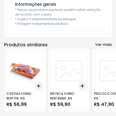
Informações gerais
* Preços de produtos pesáveis podem sofrer variação 
de acordo com o peso;

* Sujeito à disponibilidade de estoque;

* Imagem meramente ilustrativa;
Produtos similares
Ver mais
Add
Add
+
3
+
5
+
10
+
3
+
5
+
10
COSTELA OVINO
BISTECA OVINO
PESCOCO OVIN
RESF.FIG. KG
RESF.BAND. KG
KG
R$ 56,99
R$ 59,90
R$ 47,90