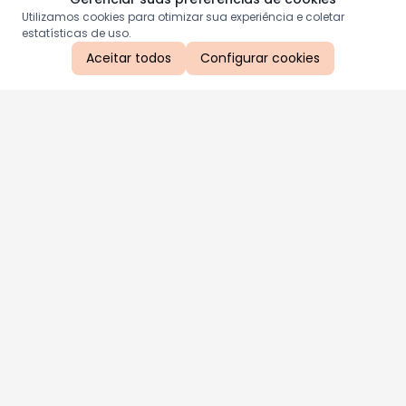
Utilizamos cookies para otimizar sua experiência e coletar
estatísticas de uso.
Aceitar todos
Configurar cookies
Aproveite as nossas promoções!
Cadastre seu e-mail e receba ofertas exclusivas.
QUERO RECEBER