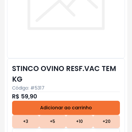
STINCO OVINO RESF.VAC TEM
KG
Código: #
5317
R$ 59,90
Adicionar ao carrinho
Subtotal:
R$ 0
+
3
+
5
+
10
+
20