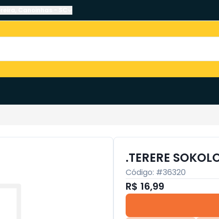
reira
,
Canoinhas
-
SC
.TERERE SOKOL
Código: #
36320
R$ 16,99