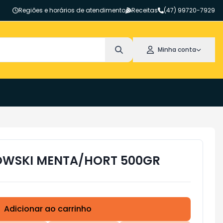
Regiões e horários de atendimento
Receitas
(47) 99720-7929
Minha conta
OWSKI MENTA/HORT 500GR
Adicionar ao carrinho
Subtotal:
R$ 0,00