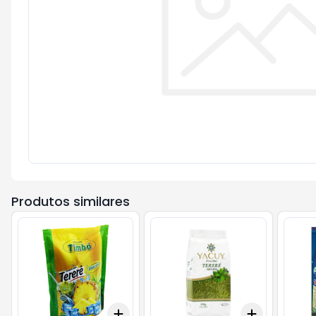
Produtos similares
Add
Add
+
3
+
5
+
10
+
3
+
5
+