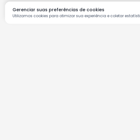
Gerenciar suas preferências de cookies
Utilizamos cookies para otimizar sua experiência e coletar estatíst
Aproveite as nossas prom
Cadastre seu e-mail e receba ofertas ex