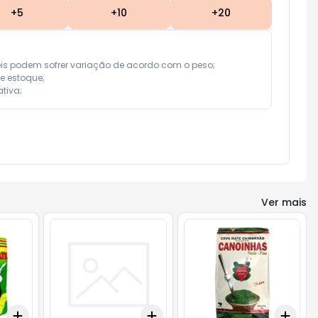
+
5
+
10
+
20
eis podem sofrer variação de acordo com o peso;

e estoque;

tiva;
Ver mais
Add
Add
Add
+
3
+
5
+
10
+
3
+
5
+
10
+
3