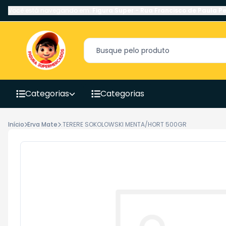
Você está navegando em:
Figura Super
-
Rua Francisco de Paula Pe
Categorias
Categorias
Início
Erva Mate
.TERERE SOKOLOWSKI MENTA/HORT 500GR