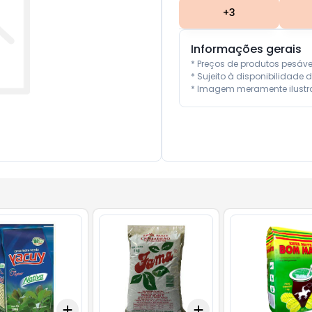
+
3
Informações gerais
* Preços de produtos pesáv
* Sujeito à disponibilidade d
* Imagem meramente ilustra
Add
Add
10
+
3
+
5
+
10
+
3
+
5
+
10