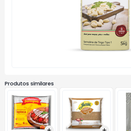
Produtos similares
Add
Add
+
3
+
5
+
10
+
3
+
5
+