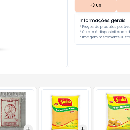
+
3
un
Informações gerais
* Preços de produtos pesáv
* Sujeito à disponibilidade d
* Imagem meramente ilustra
Add
Add
10
+
3
+
5
+
10
+
3
+
5
+
10