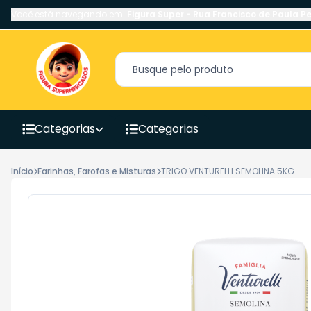
Você está navegando em:
Figura Super
-
Rua Francisco de Paula Pe
Categorias
Categorias
Início
Farinhas, Farofas e Misturas
TRIGO VENTURELLI SEMOLINA 5KG