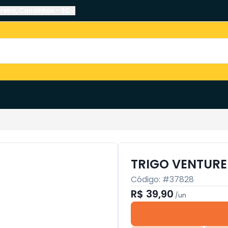
reira
,
Canoinhas
-
SC
TRIGO VENTURE
Código: #
37828
R$ 39,90
/
un