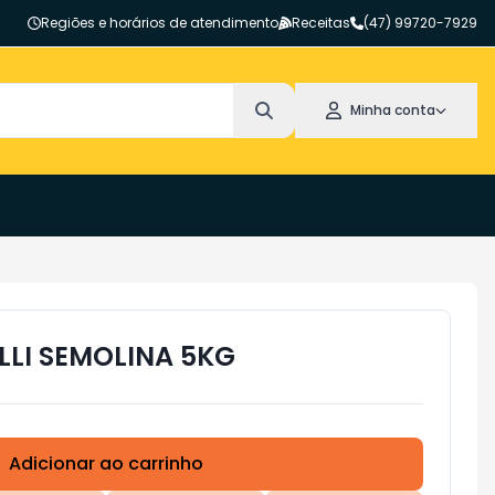
Regiões e horários de atendimento
Receitas
(47) 99720-7929
Minha conta
LLI SEMOLINA 5KG
Adicionar ao carrinho
Subtotal:
R$ 0,00