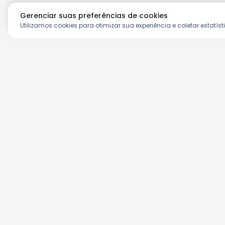
Gerenciar suas preferências de cookies
Utilizamos cookies para otimizar sua experiência e coletar estatíst
Aproveite as nossas prom
Cadastre seu e-mail e receba ofertas ex