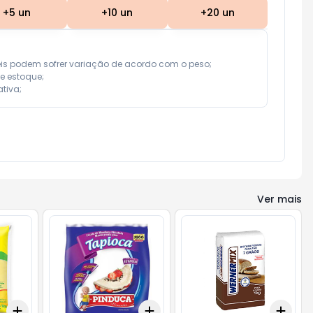
+
5
un
+
10
un
+
20
un
eis podem sofrer variação de acordo com o peso;

e estoque;

tiva;
Ver mais
Add
Add
Add
+
3
+
5
+
10
+
3
+
5
+
10
+
3