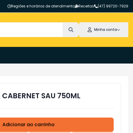
Regiões e horários de atendimento
Receitas
(47) 99720-7929
Minha conta
 CABERNET SAU 750ML
Adicionar ao carrinho
Subtotal:
R$ 0,00