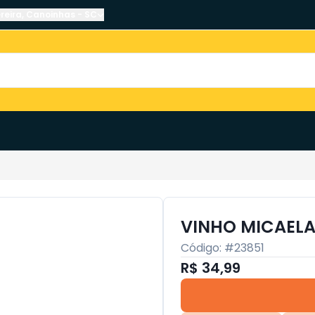
reira
,
Canoinhas
-
SC
VINHO MICAELA
Código: #
23851
R$ 34,99