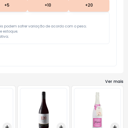
+
5
+
10
+
20
eis podem sofrer variação de acordo com o peso;

e estoque;

tiva;
Ver mais
Add
Add
Add
+
3
+
5
+
10
+
3
+
5
+
10
+
3