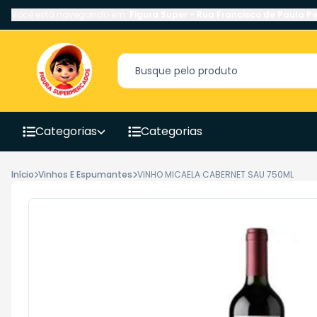
Você está navegando em:
Figura Super
-
Rua Francisco de Paula Pe
Categorias
Categorias
Início
Vinhos E Espumantes
VINHO MICAELA CABERNET SAU 750ML