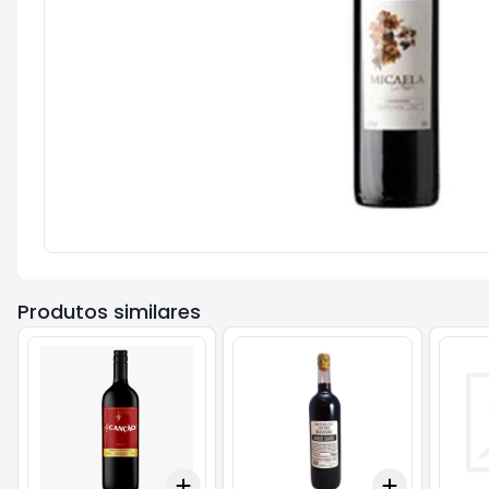
Produtos similares
Add
Add
+
3
+
5
+
10
+
3
+
5
+