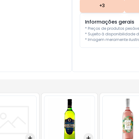
+
3
Informações gerais
* Preços de produtos pesáv
* Sujeito à disponibilidade d
* Imagem meramente ilustra
Add
Add
10
+
3
+
5
+
10
+
3
+
5
+
10