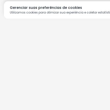
Gerenciar suas preferências de cookies
Utilizamos cookies para otimizar sua experiência e coletar estatíst
Aproveite as nossas prom
Cadastre seu e-mail e receba ofertas ex