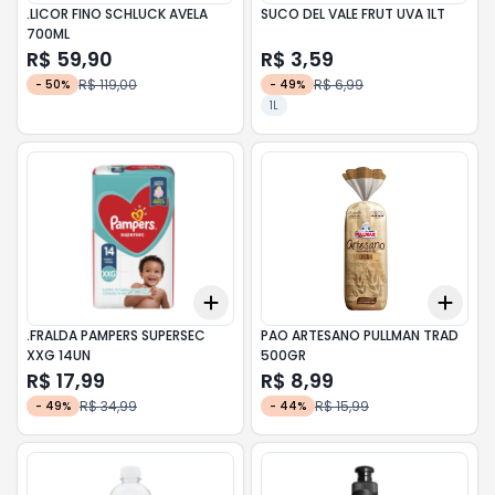
.LICOR FINO SCHLUCK AVELA
SUCO DEL VALE FRUT UVA 1LT
700ML
R$ 59,90
R$ 3,59
R$ 119,00
R$ 6,99
-
50
%
-
49
%
1L
Add
Add
+
3
+
5
+
10
+
3
.FRALDA PAMPERS SUPERSEC
PAO ARTESANO PULLMAN TRAD
XXG 14UN
500GR
R$ 17,99
R$ 8,99
R$ 34,99
R$ 15,99
-
49
%
-
44
%