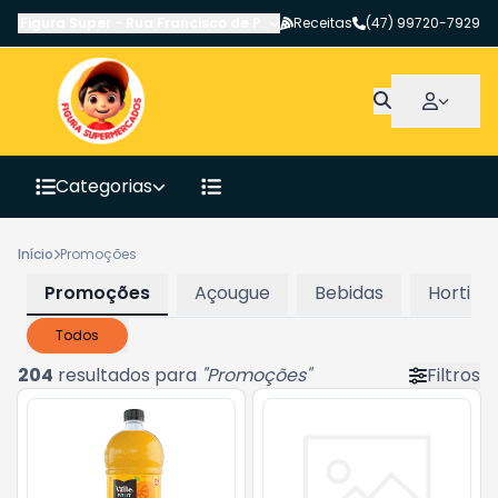
Figura Super
-
Rua Francisco de Paula Pereira
Receitas
,
Canoinhas
(47) 99720-7929
-
SC
Categorias
Início
Promoções
Promoções
Açougue
Bebidas
Hortifrut
Todos
204
resultados para
"
Promoções
"
Filtros