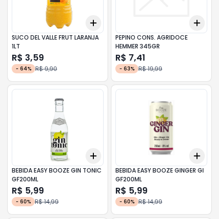
Add
Add
+
3
+
5
+
10
+
3
SUCO DEL VALLE FRUT LARANJA
PEPINO CONS. AGRIDOCE
1LT
HEMMER 345GR
R$ 3,59
R$ 7,41
R$ 9,90
R$ 19,99
-
64
%
-
63
%
Add
Add
+
3
+
5
+
10
+
3
BEBIDA EASY BOOZE GIN TONIC
BEBIDA EASY BOOZE GINGER GI
GF200ML
GF200ML
R$ 5,99
R$ 5,99
R$ 14,99
R$ 14,99
-
60
%
-
60
%