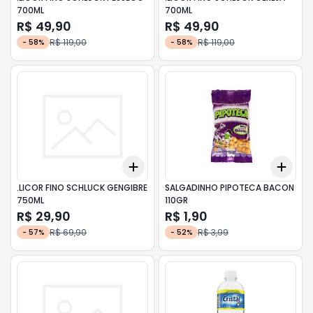
700ML
700ML
R$ 49,90
R$ 49,90
R$ 119,00
R$ 119,00
-
58
%
-
58
%
Add
Add
+
3
+
5
+
10
+
3
.LICOR FINO SCHLUCK GENGIBRE
SALGADINHO PIPOTECA BACON
750ML
110GR
R$ 29,90
R$ 1,90
R$ 69,90
R$ 3,99
-
57
%
-
52
%