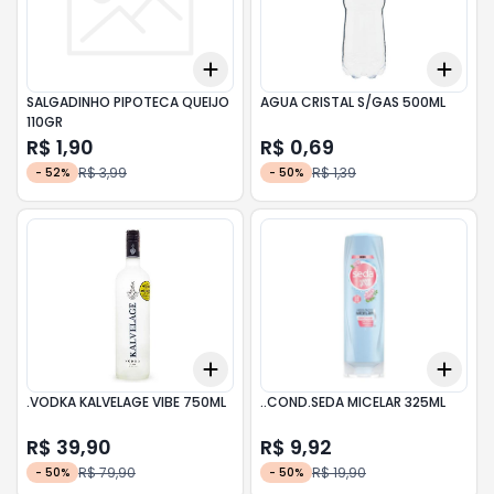
Add
Add
+
3
+
5
+
10
+
3
SALGADINHO PIPOTECA QUEIJO
AGUA CRISTAL S/GAS 500ML
110GR
R$ 1,90
R$ 0,69
R$ 3,99
R$ 1,39
-
52
%
-
50
%
Add
Add
+
3
+
5
+
10
+
3
.VODKA KALVELAGE VIBE 750ML
..COND.SEDA MICELAR 325ML
R$ 39,90
R$ 9,92
R$ 79,90
R$ 19,90
-
50
%
-
50
%