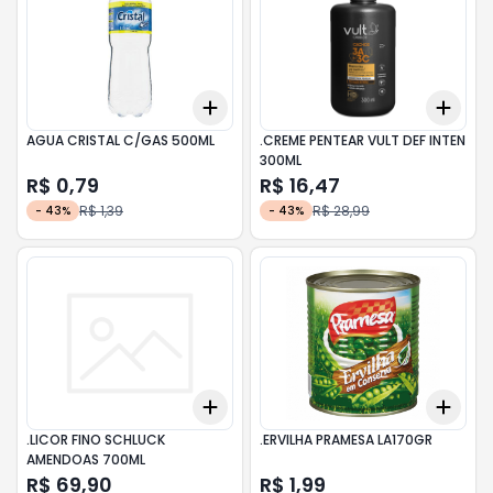
Add
Add
+
3
+
5
+
10
+
3
AGUA CRISTAL C/GAS 500ML
.CREME PENTEAR VULT DEF INTEN
300ML
R$ 0,79
R$ 16,47
R$ 1,39
R$ 28,99
-
43
%
-
43
%
Add
Add
+
3
+
5
+
10
+
3
.LICOR FINO SCHLUCK
.ERVILHA PRAMESA LA170GR
AMENDOAS 700ML
R$ 69,90
R$ 1,99