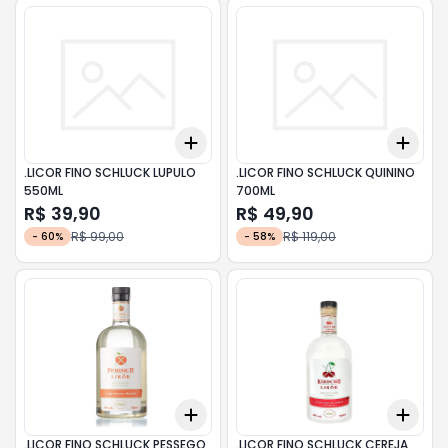
Add
Add
+
3
+
5
+
10
+
3
.LICOR FINO SCHLUCK LUPULO
.LICOR FINO SCHLUCK QUININO
550ML
700ML
R$ 39,90
R$ 49,90
R$ 99,00
R$ 119,00
-
60
%
-
58
%
Add
Add
+
3
+
5
+
10
+
3
.LICOR FINO SCHLUCK PESSEGO
.LICOR FINO SCHLUCK CEREJA