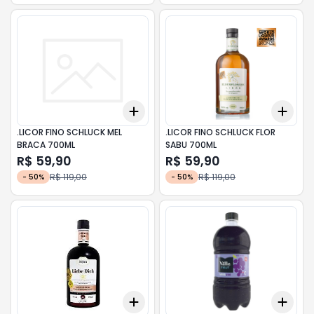
Add
Add
+
3
+
5
+
10
+
3
.LICOR FINO SCHLUCK MEL
.LICOR FINO SCHLUCK FLOR
BRACA 700ML
SABU 700ML
R$ 59,90
R$ 59,90
R$ 119,00
R$ 119,00
-
50
%
-
50
%
Add
Add
+
3
+
5
+
10
+
3