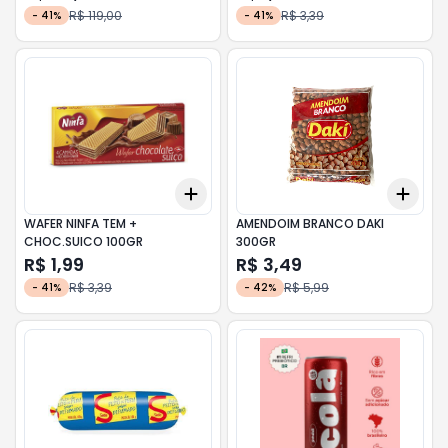
R$ 119,00
R$ 3,39
-
41
%
-
41
%
Add
Add
+
3
+
5
+
10
+
3
WAFER NINFA TEM +
AMENDOIM BRANCO DAKI
CHOC.SUICO 100GR
300GR
R$ 1,99
R$ 3,49
R$ 3,39
R$ 5,99
-
41
%
-
42
%