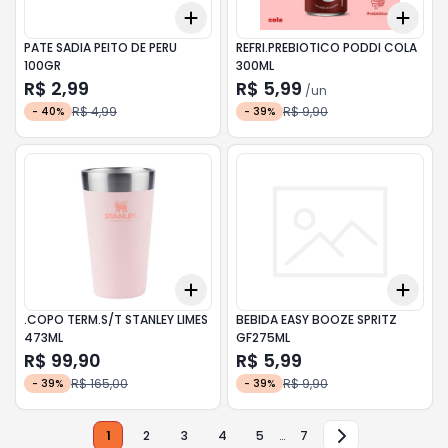
Add
Add
+
3
+
5
+
10
+
3
PATE SADIA PEITO DE PERU
REFRI.PREBIOTICO PODDI COLA
100GR
300ML
R$ 2,99
R$ 5,99
/
un
R$ 4,99
R$ 9,90
-
40
%
-
39
%
Add
Add
+
3
+
5
+
10
+
3
.COPO TERM.S/T STANLEY LIMES
BEBIDA EASY BOOZE SPRITZ
473ML
GF275ML
R$ 99,90
R$ 5,99
R$ 165,00
R$ 9,90
-
39
%
-
39
%
1
2
3
4
5
…
7