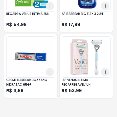
Add
Add
+
3
+
5
+
10
+
3
RECARGA VENUS INTIMA 2UN
AP.BARBEAR BIC FLEX 3 2UN
R$ 54,99
R$ 17,99
Add
Add
+
3
+
5
+
10
+
3
CREME BARBEAR BOZZANO
.AP VENUS INTIMA
HIDRATAC 65GR
RECARREGAVEL 1UN
R$ 11,99
R$ 53,99