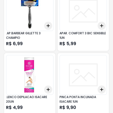
Add
Add
+
3
+
5
+
10
+
3
.AP.BARBEAR GILLETTE 3
APAR. COMFORT 3 BIC SENSIBLE
CHAMPIO
1UN
R$ 6,99
R$ 5,99
Add
Add
+
3
+
5
+
10
+
3
.LENCO DEPILACAO ISACARE
PINCA PONTA INCLINADA
20UN
ISACARE 1UN
R$ 4,99
R$ 9,90