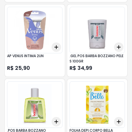
Add
Add
+
3
+
5
+
10
+
3
AP VENUS INTIMA 2UN
.GEL POS BARBA BOZZANO PELE
S 100GR
R$ 25,90
R$ 34,99
Add
Add
+
3
+
5
+
10
+
3
.POS BARBA BOZZANO
FOLHA DEPI.CORPO BELLA