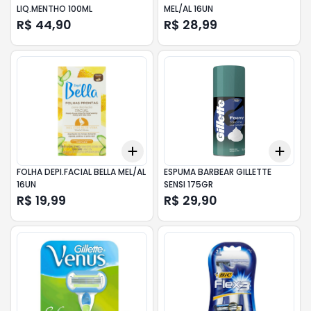
LIQ.MENTHO 100ML
MEL/AL 16UN
R$ 44,90
R$ 28,99
Add
Add
+
3
+
5
+
10
+
3
FOLHA DEPI.FACIAL BELLA MEL/AL
ESPUMA BARBEAR GILLETTE
16UN
SENSI 175GR
R$ 19,99
R$ 29,90