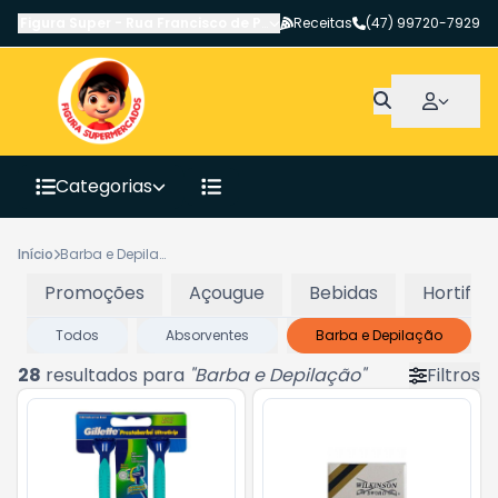
Figura Super
-
Rua Francisco de Paula Pereira
Receitas
,
Canoinhas
(47) 99720-7929
-
SC
Categorias
Início
Barba e Depilação
Promoções
Açougue
Bebidas
Hortifrut
Todos
Absorventes
Barba e Depilação
28
resultados para
"
Barba e Depilação
"
Filtros