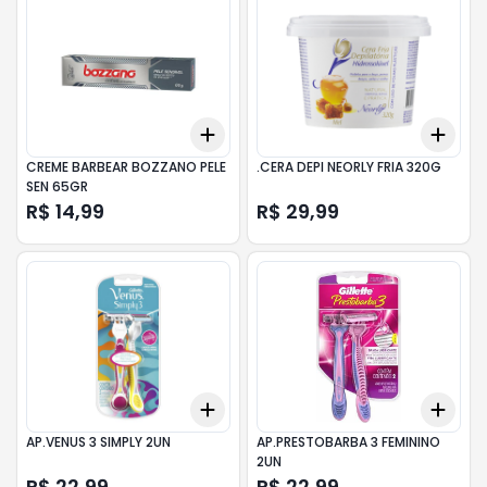
Add
Add
+
3
+
5
+
10
+
3
CREME BARBEAR BOZZANO PELE
.CERA DEPI NEORLY FRIA 320G
SEN 65GR
R$ 14,99
R$ 29,99
Add
Add
+
3
+
5
+
10
+
3
AP.VENUS 3 SIMPLY 2UN
AP.PRESTOBARBA 3 FEMININO
2UN
R$ 22,99
R$ 22,99