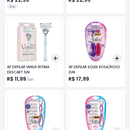
2un
Add
Add
+
3
+
5
+
10
+
3
AP.DEPILAR VENUS INTIMA
AP.DEPILAR SOLEIL ROSA/ROXO
DESCART 1UN
2UN
R$ 11,99
R$ 17,99
/
un