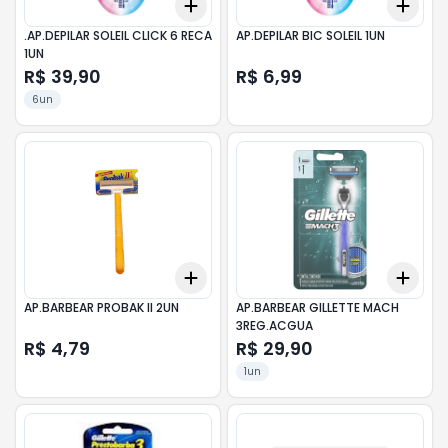
Add
Add
+
3
+
5
+
10
+
3
.AP.DEPILAR SOLEIL CLICK 6 RECA
AP.DEPILAR BIC SOLEIL 1UN
1UN
R$ 39,90
R$ 6,99
6un
Add
Add
+
3
+
5
+
10
+
3
AP.BARBEAR PROBAK II 2UN
AP.BARBEAR GILLETTE MACH
3REG.ACGUA
R$ 4,79
R$ 29,90
1un