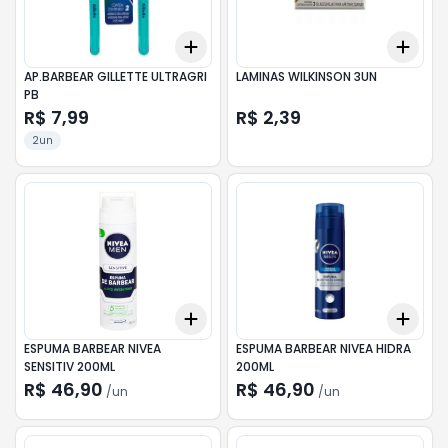
Add
Add
+
3
+
5
+
10
+
3
AP.BARBEAR GILLETTE ULTRAGRI
LAMINAS WILKINSON 3UN
PB
R$ 7,99
R$ 2,39
2un
Add
Add
+
3
+
5
+
10
+
3
ESPUMA BARBEAR NIVEA
ESPUMA BARBEAR NIVEA HIDRA
SENSITIV 200ML
200ML
R$ 46,90
R$ 46,90
/
un
/
un