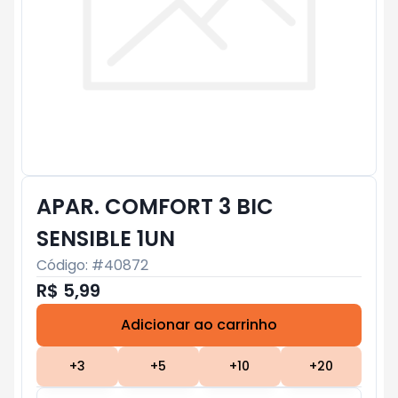
APAR. COMFORT 3 BIC
SENSIBLE 1UN
Código: #
40872
R$ 5,99
Adicionar ao carrinho
Subtotal:
R$ 0
+
3
+
5
+
10
+
20