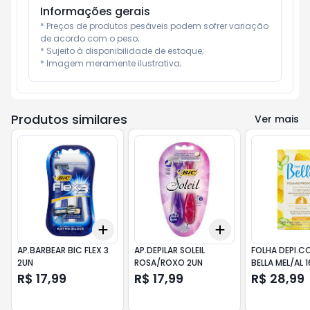
Informações gerais
* Preços de produtos pesáveis podem sofrer variação 
de acordo com o peso;

* Sujeito à disponibilidade de estoque;

* Imagem meramente ilustrativa;
Produtos similares
Ver mais
Add
Add
+
3
+
5
+
10
+
3
+
5
+
10
AP.BARBEAR BIC FLEX 3
AP.DEPILAR SOLEIL
FOLHA DEPI.C
2UN
ROSA/ROXO 2UN
BELLA MEL/AL 
R$ 17,99
R$ 17,99
R$ 28,99