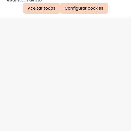
estatísticas de uso.
Aceitar todos
Configurar cookies
Aproveite as nossas promoções!
Cadastre seu e-mail e receba ofertas exclusivas.
QUERO RECEBER