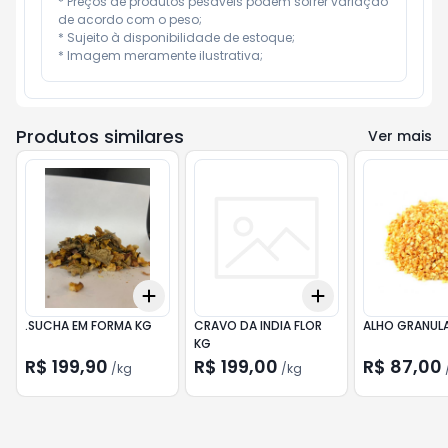
* Preços de produtos pesáveis podem sofrer variação 
de acordo com o peso;

* Sujeito à disponibilidade de estoque;

* Imagem meramente ilustrativa;
Produtos similares
Ver mais
Add
Add
+
0.3
kg
+
0.5
kg
+
0.3
kg
+
0.5
kg
.SUCHA EM FORMA KG
CRAVO DA INDIA FLOR
ALHO GRANUL
KG
R$ 199,90
R$ 199,00
R$ 87,00
/
kg
/
kg