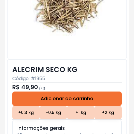
ALECRIM SECO KG
Código: #
1955
R$ 49,90
/
kg
Adicionar ao carrinho
Subtotal:
R$ 0
+
0.3
kg
+
0.5
kg
+
1
kg
+
2
kg
Informações gerais