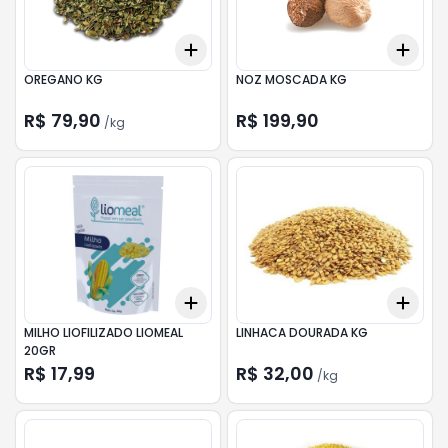
Add
Add
+
0.3
kg
+
0.5
kg
+
0.
OREGANO KG
NOZ MOSCADA KG
R$ 79,90
R$ 199,90
/
kg
Add
Add
+
3
+
5
+
10
+
0.
MILHO LIOFILIZADO LIOMEAL
LINHACA DOURADA KG
20GR
R$ 17,99
R$ 32,00
/
kg