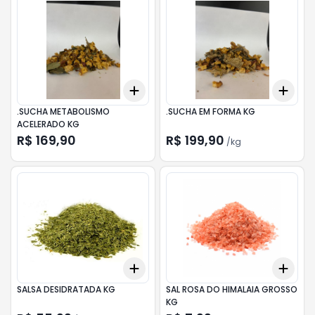
Add
Add
+
0.3
+
0.5
+
1
+
0.
.SUCHA METABOLISMO
.SUCHA EM FORMA KG
ACELERADO KG
R$ 169,90
R$ 199,90
/
kg
Add
Add
+
0.3
kg
+
0.5
kg
+
0.
SALSA DESIDRATADA KG
SAL ROSA DO HIMALAIA GROSSO
KG