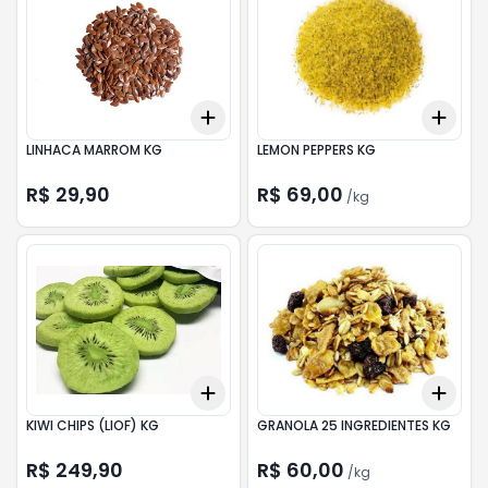
Add
Add
+
0.3
+
0.5
+
1
+
0.
LINHACA MARROM KG
LEMON PEPPERS KG
R$ 29,90
R$ 69,00
/
kg
Add
Add
+
0.3
+
0.5
+
1
+
0.
KIWI CHIPS (LIOF) KG
GRANOLA 25 INGREDIENTES KG
R$ 249,90
R$ 60,00
/
kg