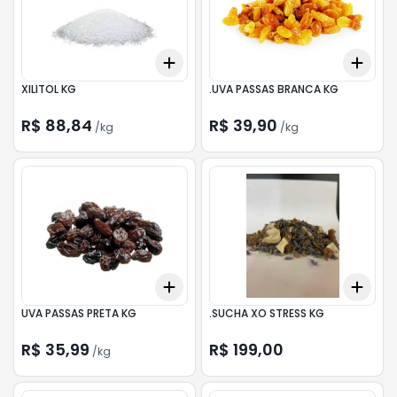
Add
Add
+
0.3
kg
+
0.5
kg
+
0.
XILITOL KG
.UVA PASSAS BRANCA KG
R$ 88,84
R$ 39,90
/
kg
/
kg
Add
Add
+
0.3
kg
+
0.5
kg
+
0.
UVA PASSAS PRETA KG
.SUCHA XO STRESS KG
R$ 35,99
R$ 199,00
/
kg