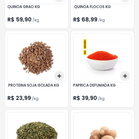
QUINOA GRAO KG
.QUINOA FLOCOS KG
R$ 59,90
R$ 68,99
/
kg
/
kg
Add
Add
+
0.3
kg
+
0.5
kg
+
0.
.PROTEINA SOJA ISOLADA KG
PAPRICA DEFUMADA KG
R$ 23,99
R$ 39,90
/
kg
/
kg