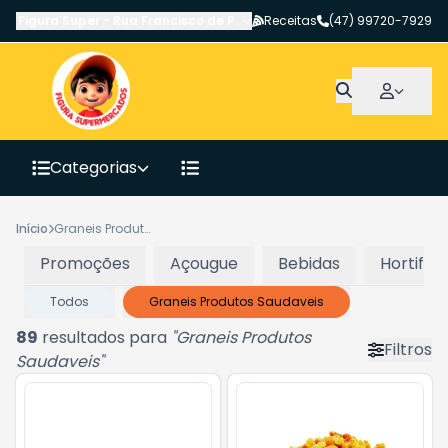
Figura Super
-
Rua Francisco de Paula Pereira
Receitas
,
Canoinhas
(47) 99720-7929
-
SC
Categorias
Início
Graneis Produtos Saudaveis
Promoções
Açougue
Bebidas
Hortifrut
Todos
Graneis Produtos Saudaveis
89
resultados para
"
Graneis Produtos
Filtros
Saudaveis
"