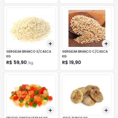
Add
Add
+
0.3
kg
+
0.5
kg
+
0.
GERGELIM BRANCO S/CASCA
GERGELIM BRANCO C/CASCA
KG
KG
R$ 59,90
R$ 19,90
/
kg
Add
Add
+
0.3
kg
+
0.5
kg
+
0.