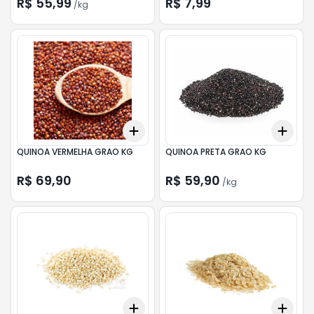
R$ 55,99
R$ 7,99
/
kg
Add
Add
+
0.3
+
0.5
+
1
+
0.
QUINOA VERMELHA GRAO KG
QUINOA PRETA GRAO KG
R$ 69,90
R$ 59,90
/
kg
Add
Add
+
0.3
kg
+
0.5
kg
+
0.