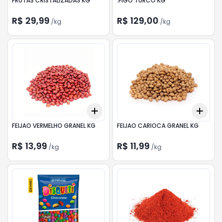
FRUTAS CRISTALIZADAS KG
.FIGO TURCO KG
R$ 29,99
R$ 129,00
/
kg
/
kg
Add
Add
+
0.3
kg
+
0.5
kg
+
0.
FEIJAO VERMELHO GRANEL KG
FEIJAO CARIOCA GRANEL KG
R$ 13,99
R$ 11,99
/
kg
/
kg