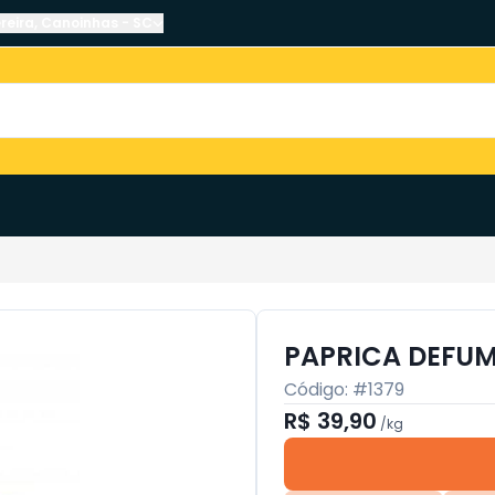
reira
,
Canoinhas
-
SC
PAPRICA DEFU
Código: #
1379
R$ 39,90
/
kg