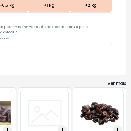
+
0.5
kg
+
1
kg
+
2
kg
eis podem sofrer variação de acordo com o peso;

e estoque;

tiva;
Ver mais
Add
Add
Add
+
0.3
kg
+
0.5
kg
+
0.3
+
0.5
+
1
+
0.