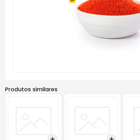
Produtos similares
Add
Add
+
0.3
+
0.5
+
1
+
0.3
+
0.5