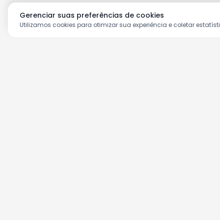
Gerenciar suas preferências de cookies
Utilizamos cookies para otimizar sua experiência e coletar estatíst
Aproveite as nossas prom
Cadastre seu e-mail e receba ofertas ex