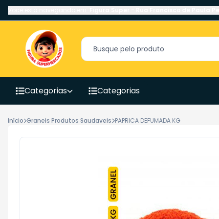
Você está navegando em:
Figura Super
-
Rua Francisco de Paula Pe
Categorias
Categorias
Início
Graneis Produtos Saudaveis
PAPRICA DEFUMADA KG