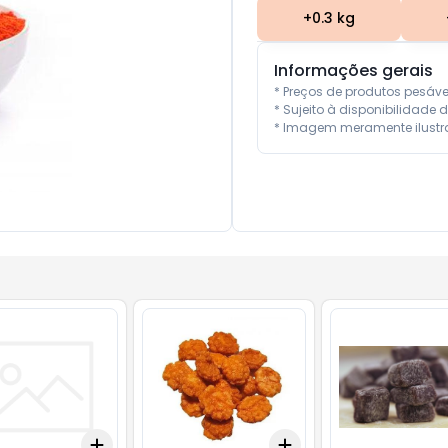
+
0.3
kg
Informações gerais
* Preços de produtos pesáv
* Sujeito à disponibilidade d
* Imagem meramente ilustra
Add
Add
+
1
+
0.3
kg
+
0.5
kg
+
0.3
+
0.5
+
1