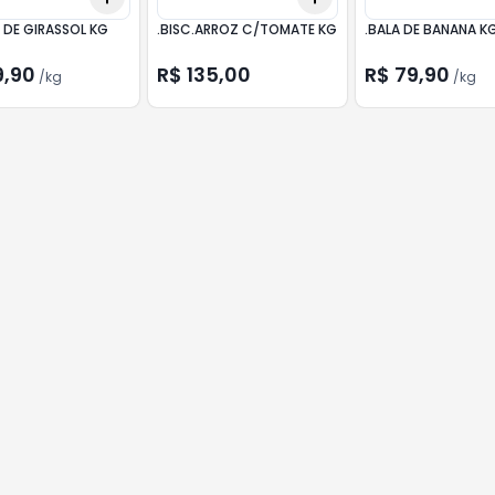
 DE GIRASSOL KG
.BISC.ARROZ C/TOMATE KG
.BALA DE BANANA K
9,90
R$ 135,00
R$ 79,90
/
kg
/
kg