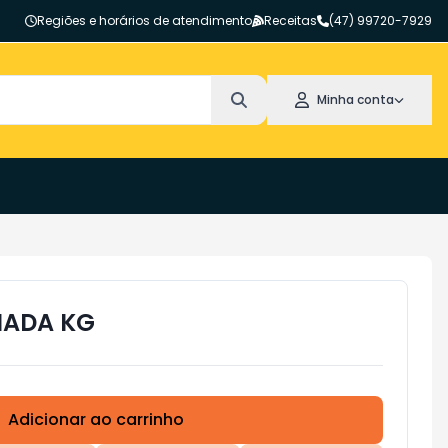
Regiões e horários de atendimento
Receitas
(47) 99720-7929
Minha conta
MADA KG
Adicionar ao carrinho
Subtotal:
R$ 0,00