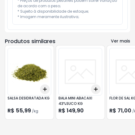
* Preços de produtos pesáveis podem sofrer variação 
de acordo com o peso;

* Sujeito à disponibilidade de estoque;

* Imagem meramente ilustrativa;
Produtos similares
Ver mais
Add
Add
+
0.3
kg
+
0.5
kg
+
0.3
+
0.5
+
1
SALSA DESIDRATADA KG
BALA MINI ABACAXI
FLOR DE SAL K
43%SUCO KG
R$ 55,99
R$ 149,90
R$ 71,00
/
kg
/