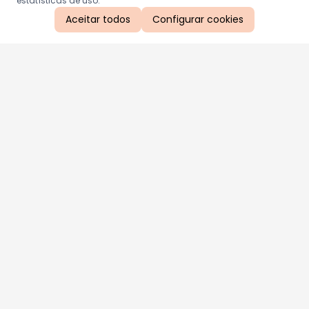
estatísticas de uso.
Aceitar todos
Configurar cookies
Aproveite as nossas promoções!
Cadastre seu e-mail e receba ofertas exclusivas.
QUERO RECEBER