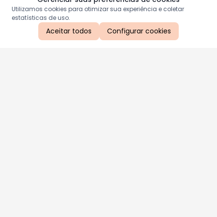
Utilizamos cookies para otimizar sua experiência e coletar
estatísticas de uso.
Aceitar todos
Configurar cookies
Aproveite as nossas promoções!
Cadastre seu e-mail e receba ofertas exclusivas.
QUERO RECEBER