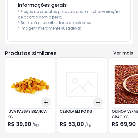
Informações gerais
* Preços de produtos pesáveis podem sofrer variação 
de acordo com o peso;

* Sujeito à disponibilidade de estoque;

* Imagem meramente ilustrativa;
Produtos similares
Ver mais
Add
Add
+
0.3
kg
+
0.5
kg
+
0.3
kg
+
0.5
kg
.UVA PASSAS BRANCA
CEBOLA EM PO KG
QUINOA VERM
KG
GRAO KG
R$ 39,90
R$ 53,00
R$ 69,90
/
kg
/
kg