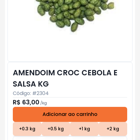
AMENDOIM CROC CEBOLA E
SALSA KG
Código: #
2304
R$ 63,00
/
kg
Adicionar ao carrinho
Subtotal:
R$ 0
+
0.3
kg
+
0.5
kg
+
1
kg
+
2
kg