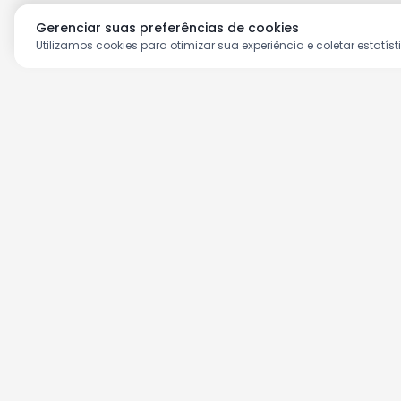
Gerenciar suas preferências de cookies
Utilizamos cookies para otimizar sua experiência e coletar estatíst
Aproveite as nossas prom
Cadastre seu e-mail e receba ofertas ex