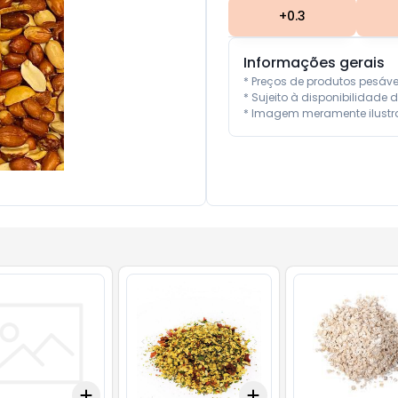
+
0.3
Informações gerais
* Preços de produtos pesáv
* Sujeito à disponibilidade d
* Imagem meramente ilustra
Add
Add
0.5
kg
+
0.3
+
0.5
+
1
+
0.3
kg
+
0.5
kg