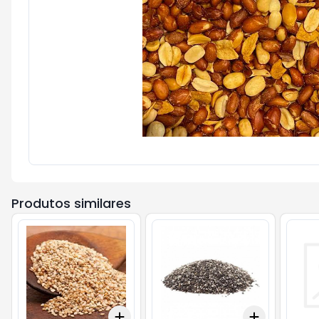
Produtos similares
Add
Add
+
0.3
+
0.5
+
1
+
0.3
kg
+