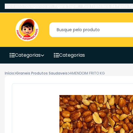
Você está navegando em:
Figura Super
-
Rua Francisco de Paula Pe
Categorias
Categorias
Início
Graneis Produtos Saudaveis
AMENDOIM FRITO KG