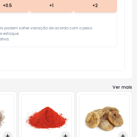
+
0.5
+
1
+
2
eis podem sofrer variação de acordo com o peso;

e estoque;

tiva;
Ver mais
Add
Add
Add
+
0.3
+
0.5
+
1
+
0.3
kg
+
0.5
kg
+
0.