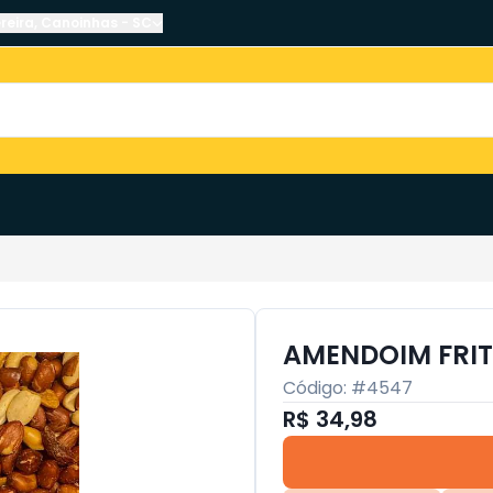
reira
,
Canoinhas
-
SC
AMENDOIM FRI
Código: #
4547
R$ 34,98