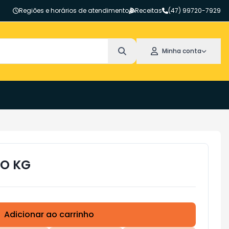
Regiões e horários de atendimento
Receitas
(47) 99720-7929
Minha conta
TO KG
Adicionar ao carrinho
Subtotal:
R$ 0,00