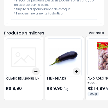
* Preços de produtos pesáveis podem sofrer variação 
de acordo com o peso;

* Sujeito à disponibilidade de estoque;

* Imagem meramente ilustrativa;
Produtos similares
Ver mais
Add
Add
+
3
+
5
+
10
+
0.3
kg
+
0.5
kg
QUIABO BDJ 200GR 1UN
BERINGELA KG
ALHO AGRO N
500GR
R$ 9,90
R$ 9,90
R$ 14,99
/
kg
/
500gr