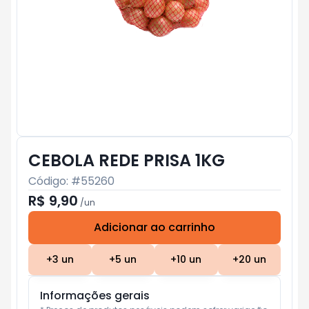
CEBOLA REDE PRISA 1KG
Código: #
55260
R$ 9,90
/
un
Adicionar ao carrinho
Subtotal:
R$ 0
+
3
un
+
5
un
+
10
un
+
20
un
Informações gerais