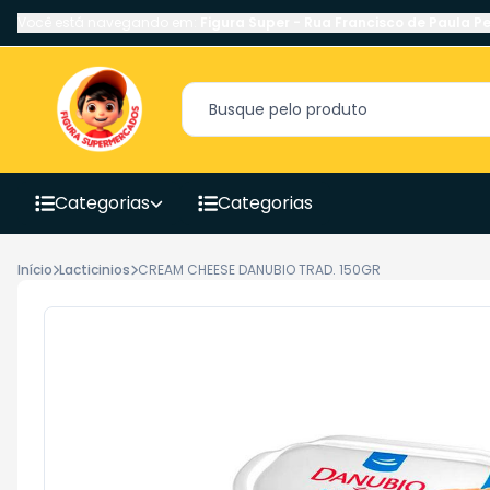
Você está navegando em:
Figura Super
-
Rua Francisco de Paula Pe
Categorias
Categorias
Início
Lacticinios
CREAM CHEESE DANUBIO TRAD. 150GR