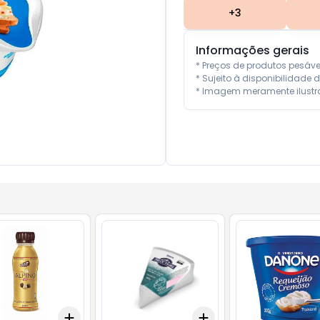
+
3
Informações gerais
* Preços de produtos pesáv
* Sujeito à disponibilidade d
* Imagem meramente ilustra
Add
Add
10
+
3
+
5
+
10
+
3
+
5
+
10