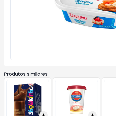
Produtos similares
Add
Add
+
3
+
5
+
10
+
3
+
5
+