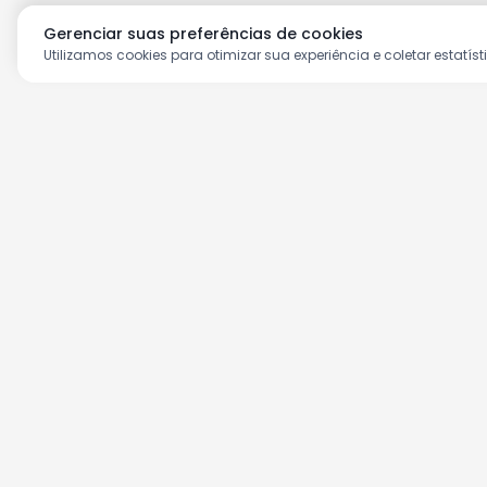
Gerenciar suas preferências de cookies
Utilizamos cookies para otimizar sua experiência e coletar estatíst
Aproveite as nossas prom
Cadastre seu e-mail e receba ofertas ex