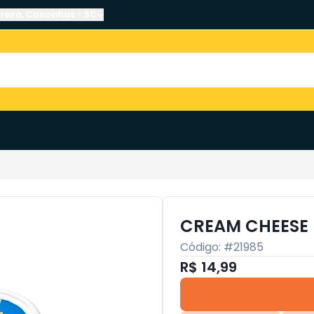
reira
,
Canoinhas
-
SC
CREAM CHEESE 
Código: #
21985
R$ 14,99