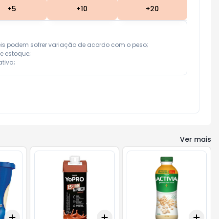
+
5
+
10
+
20
eis podem sofrer variação de acordo com o peso;

e estoque;

tiva;
Ver mais
Add
Add
Add
+
3
+
5
+
10
+
3
+
5
+
10
+
3