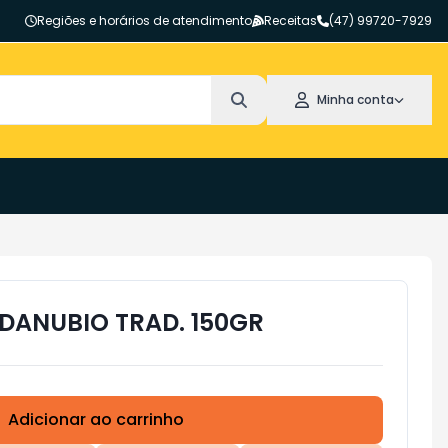
Regiões e horários de atendimento
Receitas
(47) 99720-7929
Minha conta
DANUBIO TRAD. 150GR
Adicionar ao carrinho
Subtotal:
R$ 0,00