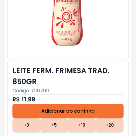
LEITE FERM. FRIMESA TRAD.
850GR
Código: #
16769
R$ 11,99
Adicionar ao carrinho
Subtotal:
R$ 0
+
3
+
5
+
10
+
20