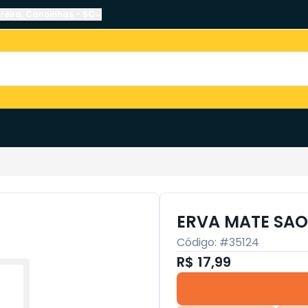
reira
,
Canoinhas
-
SC
ERVA MATE SAO
Código: #
35124
R$ 17,99