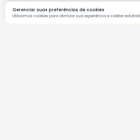
Gerenciar suas preferências de cookies
Utilizamos cookies para otimizar sua experiência e coletar estatíst
Aproveite as nossas prom
Cadastre seu e-mail e receba ofertas ex