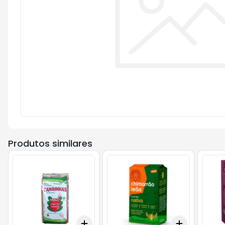
Produtos similares
Add
Add
+
3
+
5
+
10
+
3
+
5
+