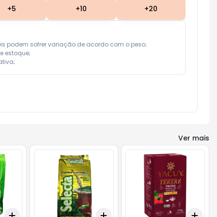
+
5
+
10
+
20
eis podem sofrer variação de acordo com o peso;

e estoque;

tiva;
Ver mais
Add
Add
Add
+
3
+
5
+
10
+
3
+
5
+
10
+
3