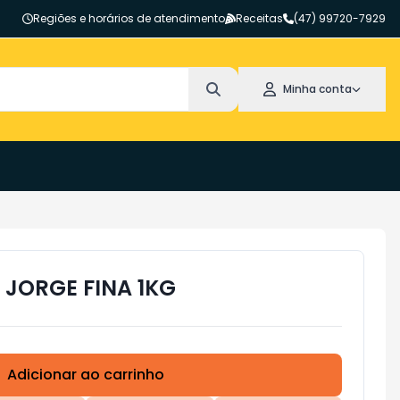
Regiões e horários de atendimento
Receitas
(47) 99720-7929
Minha conta
 JORGE FINA 1KG
Adicionar ao carrinho
Subtotal:
R$ 0,00