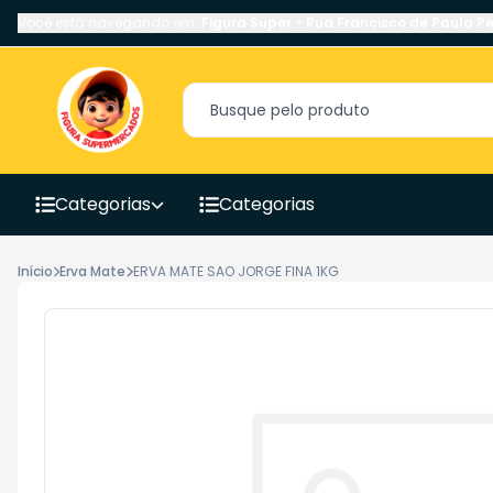
Você está navegando em:
Figura Super
-
Rua Francisco de Paula Pe
Categorias
Categorias
Início
Erva Mate
ERVA MATE SAO JORGE FINA 1KG