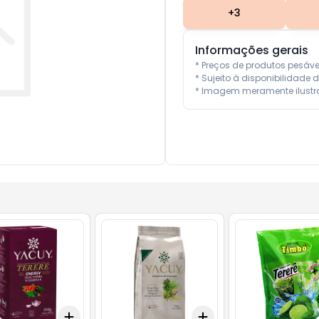
+
3
Informações gerais
* Preços de produtos pesáv
* Sujeito à disponibilidade d
* Imagem meramente ilustra
Add
Add
10
+
3
+
5
+
10
+
3
+
5
+
10