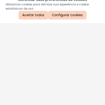
Utilizamos cookies para otimizar sua experiência e coletar
estatísticas de uso.
Aceitar todos
Configurar cookies
Aproveite as nossas promoções!
Cadastre seu e-mail e receba ofertas exclusivas.
QUERO RECEBER