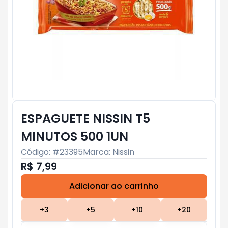
ESPAGUETE NISSIN T5
MINUTOS 500 1UN
Código: #
23395
Marca:
Nissin
R$ 7,99
Adicionar ao carrinho
Subtotal:
R$ 0
+
3
+
5
+
10
+
20