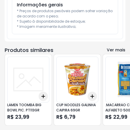
Informações gerais
* Preços de produtos pesáveis podem sofrer variação 
de acordo com o peso;

* Sujeito à disponibilidade de estoque;

* Imagem meramente ilustrativa;
Produtos similares
Ver mais
Add
Add
+
3
+
5
+
10
+
3
+
5
+
10
LAMEN TOOMBA BIG
CUP NOODLES GALINHA
.MACARRAO 
BOWL PIC. PT113GR
CAIPIRA 69GR
ALFABETO 50
R$ 23,99
R$ 6,79
R$ 22,99