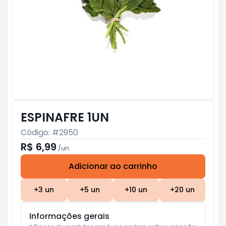
ESPINAFRE 1UN
Código: #
2950
R$ 6,99
/
un
Adicionar ao carrinho
Subtotal:
R$ 0
+
3
un
+
5
un
+
10
un
+
20
un
Informações gerais