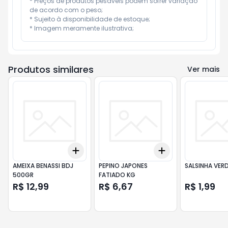
* Preços de produtos pesáveis podem sofrer variação 
de acordo com o peso;

* Sujeito à disponibilidade de estoque;

* Imagem meramente ilustrativa;
Produtos similares
Ver mais
Add
Add
+
3
+
5
+
10
+
3
+
5
+
10
AMEIXA BENASSI BDJ
PEPINO JAPONES
SALSINHA VERD
500GR
FATIADO KG
R$ 12,99
R$ 6,67
R$ 1,99