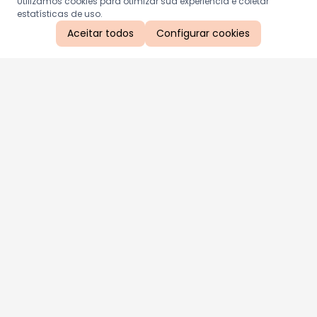
Utilizamos cookies para otimizar sua experiência e coletar
estatísticas de uso.
Aceitar todos
Configurar cookies
Aproveite as nossas promoções!
Cadastre seu e-mail e receba ofertas exclusivas.
QUERO RECEBER