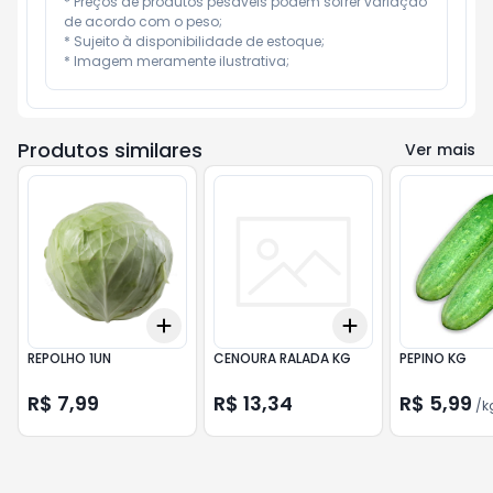
* Preços de produtos pesáveis podem sofrer variação 
de acordo com o peso;

* Sujeito à disponibilidade de estoque;

* Imagem meramente ilustrativa;
Produtos similares
Ver mais
Add
Add
+
3
+
5
+
10
+
3
+
5
+
10
REPOLHO 1UN
CENOURA RALADA KG
PEPINO KG
R$ 7,99
R$ 13,34
R$ 5,99
/
k