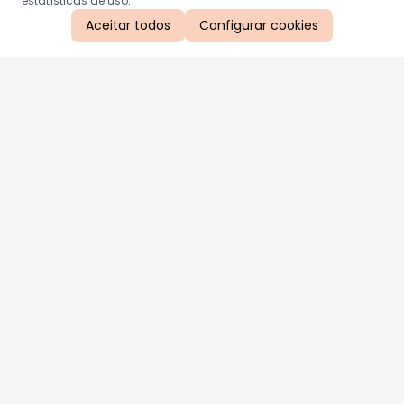
estatísticas de uso.
Aceitar todos
Configurar cookies
Aproveite as nossas promoções!
Cadastre seu e-mail e receba ofertas exclusivas.
QUERO RECEBER