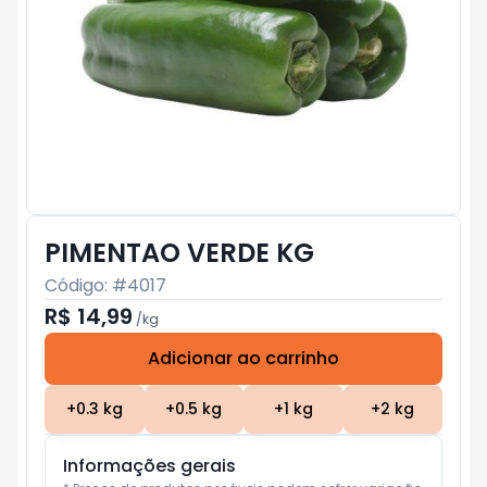
PIMENTAO VERDE KG
Código: #
4017
R$ 14,99
/
kg
Adicionar ao carrinho
Subtotal:
R$ 0
+
0.3
kg
+
0.5
kg
+
1
kg
+
2
kg
Informações gerais