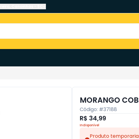
reira
,
Canoinhas
-
SC
MORANGO COBE
Código: #
37188
R$ 34,99
Indisponível
Produto temporaria