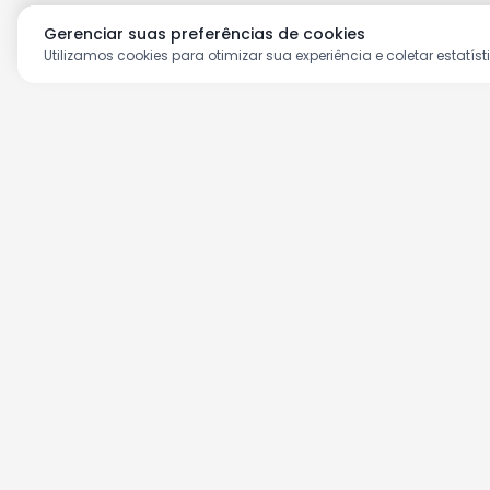
Gerenciar suas preferências de cookies
Utilizamos cookies para otimizar sua experiência e coletar estatíst
Aproveite as nossas prom
Cadastre seu e-mail e receba ofertas ex