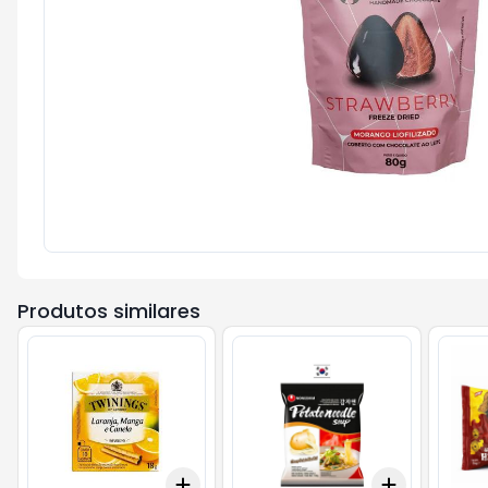
Produtos similares
Add
Add
+
3
+
5
+
10
+
3
+
5
+