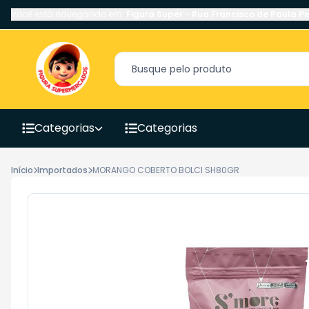
Você está navegando em:
Figura Super
-
Rua Francisco de Paula Pe
Categorias
Categorias
Início
Importados
MORANGO COBERTO BOLCI SH80GR