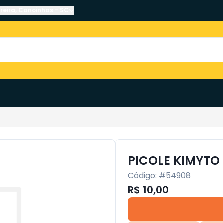
reira
,
Canoinhas
-
SC
PICOLE KIMYTO
Código: #
54908
R$ 10,00