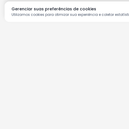
Gerenciar suas preferências de cookies
Utilizamos cookies para otimizar sua experiência e coletar estatíst
Aproveite as nossas prom
Cadastre seu e-mail e receba ofertas ex