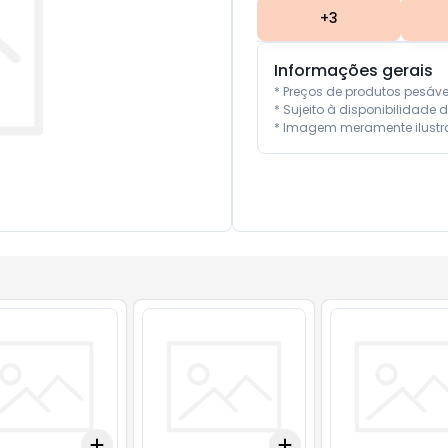
+
3
Informações gerais
* Preços de produtos pesáv
* Sujeito à disponibilidade d
* Imagem meramente ilustra
Add
Add
10
+
3
+
5
+
10
+
3
+
5
+
10