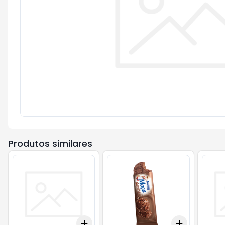
Produtos similares
Add
Add
+
3
+
5
+
10
+
3
+
5
+