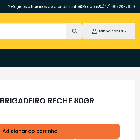
Regiões e horários de atendimento
Receitas
(47) 99720-7929
Minha conta
 BRIGADEIRO RECHE 80GR
Adicionar ao carrinho
Subtotal:
R$ 0,00