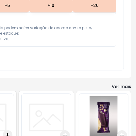
+
5
+
10
+
20
eis podem sofrer variação de acordo com o peso;

e estoque;

tiva;
Ver mais
Add
Add
Add
+
3
+
5
+
10
+
3
+
5
+
10
+
3