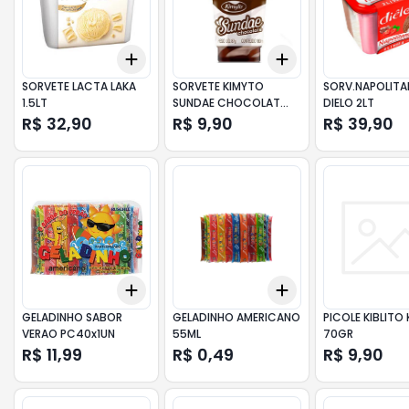
Add
Add
+
3
+
5
+
10
+
3
+
5
+
10
SORVETE LACTA LAKA
SORVETE KIMYTO
SORV.NAPOLIT
1.5LT
SUNDAE CHOCOLAT
DIELO 2LT
87GR
R$ 32,90
R$ 9,90
R$ 39,90
Add
Add
+
3
+
5
+
10
+
3
+
5
+
10
GELADINHO SABOR
GELADINHO AMERICANO
PICOLE KIBLITO
VERAO PC40x1UN
55ML
70GR
R$ 11,99
R$ 0,49
R$ 9,90