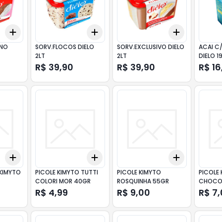
Add
Add
Add
+
3
+
5
+
10
+
3
+
5
+
10
+
3
+
5
+
ANO
SORV.FLOCOS DIELO
SORV.EXCLUSIVO DIELO
ACAI C/
2LT
2LT
DIELO 1
R$ 39,90
R$ 39,90
R$ 16
Add
Add
Add
+
3
+
5
+
10
+
3
+
5
+
10
+
3
+
5
+
 KIMYTO
PICOLE KIMYTO TUTTI
PICOLE KIMYTO
PICOLE
COLORI MOR 40GR
ROSQUINHA 55GR
CHOCO
60GR
R$ 4,99
R$ 9,00
R$ 7