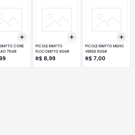
Add
Add
Add
10
+
3
+
5
+
10
+
3
+
5
+
10
+
3
 KIMYTO CONE
PICOLE KIMYTO
PICOLE KIMYTO MILHO
CAO 75GR
FLOCOMYTO 60GR
VERDE 50GR
,99
R$ 8,99
R$ 7,00