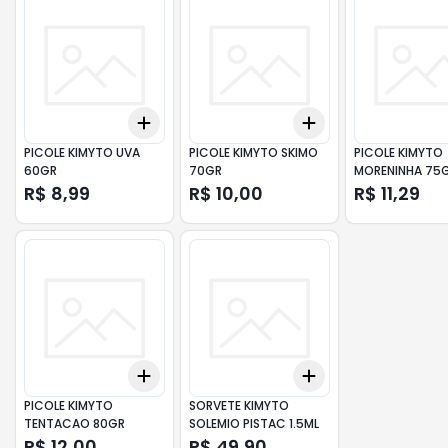
Add
Add
+
3
+
5
+
10
+
3
+
5
+
10
PICOLE KIMYTO UVA
PICOLE KIMYTO SKIMO
PICOLE KIMYTO
60GR
70GR
MORENINHA 75
R$ 8,99
R$ 10,00
R$ 11,29
Add
Add
+
3
+
5
+
10
+
3
+
5
+
10
PICOLE KIMYTO
SORVETE KIMYTO
TENTACAO 80GR
SOLEMIO PISTAC 1.5ML
R$ 12,00
R$ 49,90