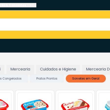
reira
,
Canoinhas
-
SC
i
Mercearia
Cuidados e Higiene
Mercearia 
s Congelados
Pratos Prontos
Sorvetes em Geral