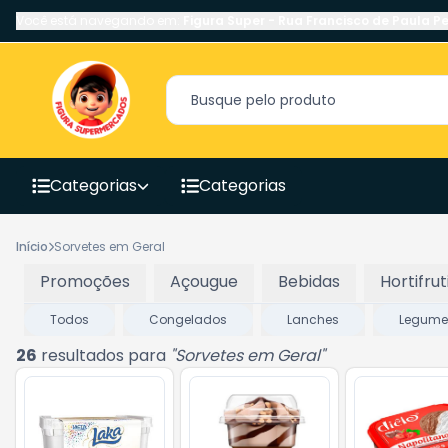
Você está navegando em:
Figura Super
-
Rua Francisco de Paula Pe
Categorias
Categorias
Início
Sorvetes em Geral
Promoções
Açougue
Bebidas
Hortifrut
Todos
Congelados
Lanches
Legume
26
resultados para
"
Sorvetes em Geral
"