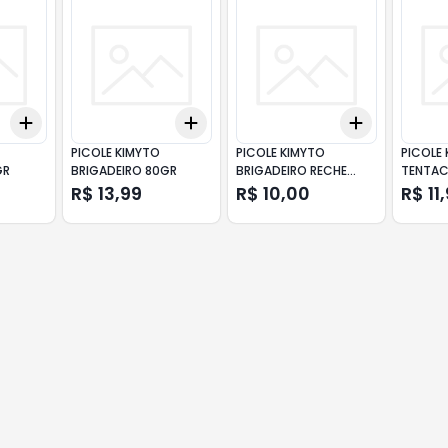
Add
Add
Add
+
3
+
5
+
10
+
3
+
5
+
10
+
3
+
5
+
PICOLE KIMYTO
PICOLE KIMYTO
PICOLE
GR
BRIGADEIRO 80GR
BRIGADEIRO RECHE
TENTA
80GR
R$ 13,99
R$ 10,00
R$ 11