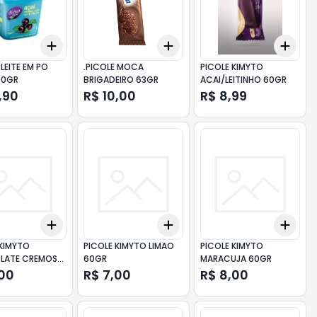
Add
Add
Add
10
+
3
+
5
+
10
+
3
+
5
+
10
+
3
LEITE EM PO
.PICOLE MOCA
PICOLE KIMYTO
90GR
BRIGADEIRO 63GR
ACAI/LEITINHO 60GR
,90
R$ 10,00
R$ 8,99
Add
Add
Add
10
+
3
+
5
+
10
+
3
+
5
+
10
+
3
 KIMYTO
PICOLE KIMYTO LIMAO
PICOLE KIMYTO
LATE CREMOS
60GR
MARACUJA 60GR
,00
R$ 7,00
R$ 8,00