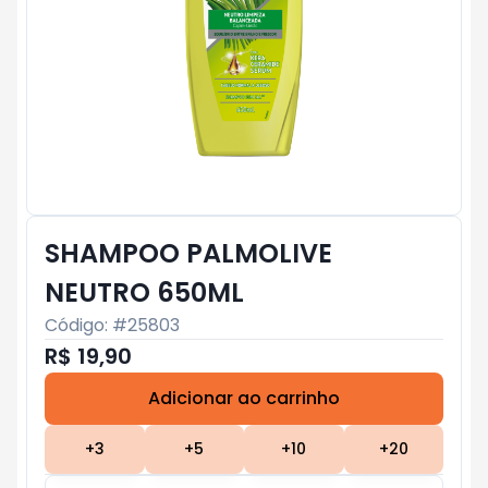
SHAMPOO PALMOLIVE
NEUTRO 650ML
Código: #
25803
R$ 19,90
Adicionar ao carrinho
Subtotal:
R$ 0
+
3
+
5
+
10
+
20