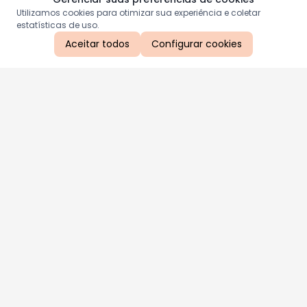
Utilizamos cookies para otimizar sua experiência e coletar
estatísticas de uso.
Aceitar todos
Configurar cookies
Aproveite as nossas promoções!
Cadastre seu e-mail e receba ofertas exclusivas.
QUERO RECEBER