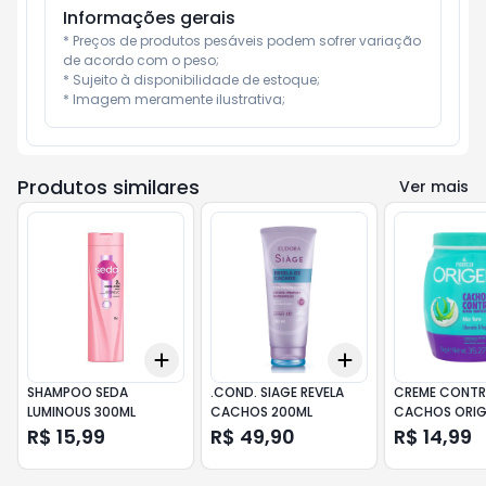
Informações gerais
* Preços de produtos pesáveis podem sofrer variação 
de acordo com o peso;

* Sujeito à disponibilidade de estoque;

* Imagem meramente ilustrativa;
Produtos similares
Ver mais
Add
Add
+
3
+
5
+
10
+
3
+
5
+
10
SHAMPOO SEDA
.COND. SIAGE REVELA
CREME CONTR
LUMINOUS 300ML
CACHOS 200ML
CACHOS ORIG
R$ 15,99
R$ 49,90
R$ 14,99